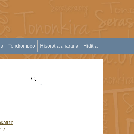
ra
Tondrompeo
Hisoratra anarana
Hiditra
kafizo
l12