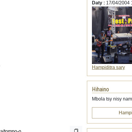
Daty :
17/04/2004 
o
Hampiditra sary
Hihaino
Mbola tsy nisy namp
Hampi