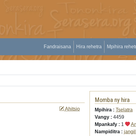
Fandraisana
Hira rehetra
Mpihira rehet
Momba ny hira
Ahitsio
Mpihira :
Tselatra
Vangy :
4459
Mpankafy :
1
An
Nampiditra :
jangi