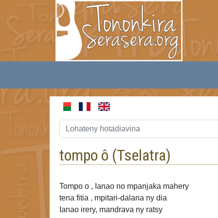
tompo ô (
Tselatra
)
Tompo o , Ianao no
mpanjaka mahery
tena fitia , mpitari-dalana ny dia
Ianao irery, mandrava ny ratsy