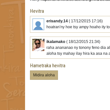
Hevitra
erisandy.14
( 17/12/2015 17:16)
hoatran'ny hoe tsy ampy hoaho ity to
ikalamako
( 18/12/2015 21:34)
raha anananao ny tonony feno dia ale
aloha tsy mahay ilay hira ka asa na 
Hametraka hevitra
Midira aloha