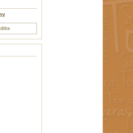
ny
ditra