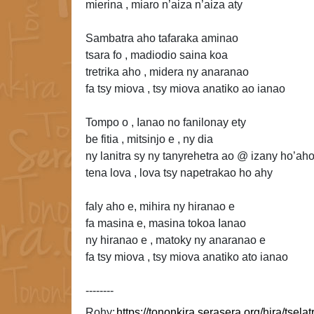
mierina
, miaro n’aiza n’aiza aty
Sambatra aho tafaraka
aminao
tsara fo , madiodio saina koa
tretrika aho , midera ny anaranao
fa tsy miova , tsy miova anatiko ao ianao
Tompo o , Ianao no fanilonay ety
be fitia , mitsinjo e , ny dia
ny lanitra sy ny tanyrehetra ao @ izany ho’ah
tena lova , lova tsy napetrakao ho ahy
faly aho e, mihira ny hiranao e
fa masina e, masina tokoa Ianao
ny hiranao e , matoky ny anaranao
e
fa tsy miova , tsy miova anatiko ato ianao
--------
Rohy: