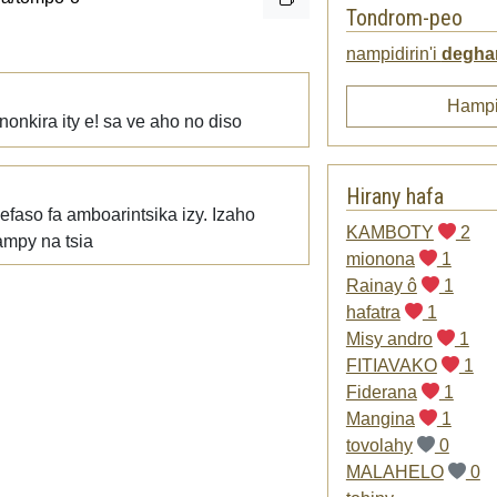
Tondrom-peo
nampidirin'i
degha
Hampi
nonkira ity e! sa ve aho no diso
Hirany hafa
faso fa amboarintsika izy. Izaho
KAMBOTY
2
ampy na tsia
mionona
1
Rainay ô
1
hafatra
1
Misy andro
1
FITIAVAKO
1
Fiderana
1
Mangina
1
tovolahy
0
MALAHELO
0