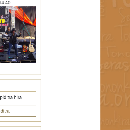
14:40
iditra hira
ditra