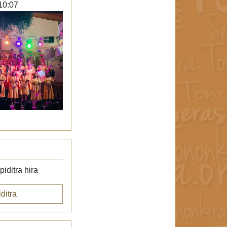
10:07
iditra hira
ditra