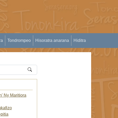
ra
Tondrompeo
Hisoratra anarana
Hiditra
' Ny Maritiora
kafizo
pitia