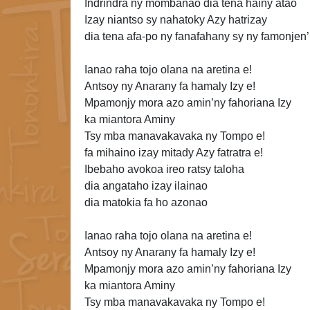
Indrindra ny mombanao dia tena hainy atao
Izay niantso sy nahatoky Azy hatrizay
dia tena afa-po ny fanafahany sy ny famonjen’
Ianao raha tojo olana na aretina e!
Antsoy ny Anarany fa hamaly Izy e!
Mpamonjy mora azo amin’ny fahoriana Izy
ka miantora Aminy
Tsy mba manavakavaka ny Tompo e!
fa mihaino izay mitady Azy fatratra e!
Ibebaho avokoa ireo ratsy taloha
dia angataho izay ilainao
dia matokia fa ho azonao
Ianao raha tojo olana na aretina e!
Antsoy ny
Anarany fa hamaly Izy e!
Mpamonjy mora azo amin’ny fahoriana Izy
ka miantora Aminy
Tsy mba manavakavaka ny Tompo e!