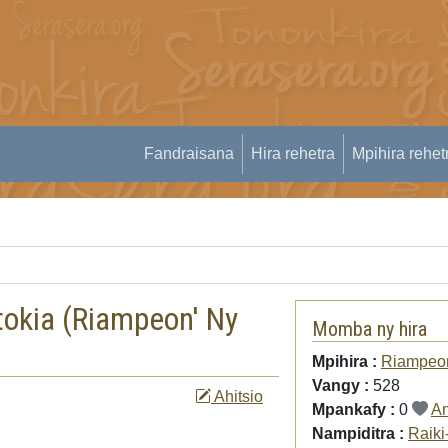
Fandraisana
Hira rehetra
Mpihira rehet
okia (
Riampeon' Ny
Momba ny hira
Mpihira :
Riampeon
Vangy :
528
Ahitsio
Mpankafy :
0
An
Nampiditra :
Raiki-