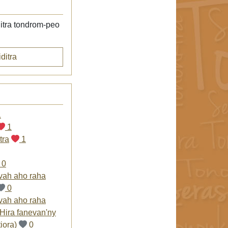
itra tondrom-peo
ditra
1
1
tra
1
0
ovah aho raha
0
ovah aho raha
Hira fanevan'ny
iora)
0