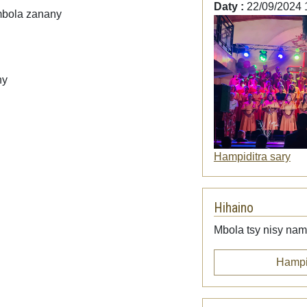
Daty :
22/09/2024 
mbola zanany
ny
Hampiditra sary
Hihaino
Mbola tsy nisy namp
Hampi