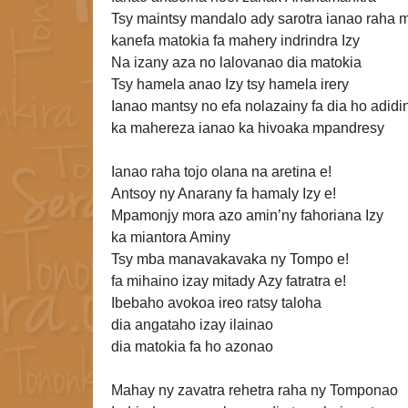
Tsy maintsy mandalo ady sarotra ianao raha 
kanefa matokia fa mahery indrindra Izy
Na izany aza no lalovanao
dia matokia
Tsy hamela anao Izy tsy hamela irery
Ianao mantsy no efa nolazainy fa dia ho adidi
ka mahereza ianao ka hivoaka mpandresy
Ianao raha tojo olana na aretina e!
Antsoy ny Anarany fa hamaly Izy e!
Mpamonjy mora azo amin’ny fahoriana Izy
ka miantora Aminy
Tsy mba manavakavaka ny Tompo e!
fa mihaino izay mitady Azy fatratra e!
Ibebaho avokoa ireo ratsy taloha
dia angataho izay ilainao
dia matokia
fa ho azonao
Mahay ny zavatra rehetra raha ny Tomponao