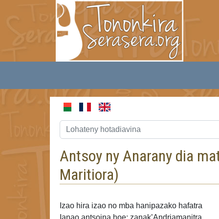
Antsoy ny Anarany dia mat
Maritiora
)
Izao hira izao no mba hanipazako hafatra
Ianao antsoina hoe: zanak’Andriamanitra