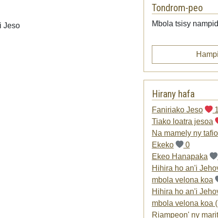
Tondrom-peo
Mbola tsisy nampid
i Jeso
Hampi
Hirany hafa
Faniriako Jeso
Tiako loatra jesoa
Na mamely ny tafio
Ekeko
0
Ekeo Hanapaka
Hihira ho an'i Jeh
mbola velona koa
Hihira ho an'i Jeh
mbola velona koa (
Riampeon' ny marit