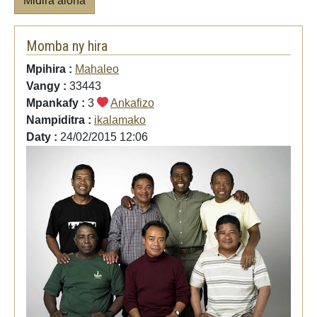
Midira aloha
Momba ny hira
Mpihira :
Mahaleo
Vangy :
33443
Mpankafy :
3
Ankafizo
Nampiditra :
ikalamako
Daty :
24/02/2015 12:06