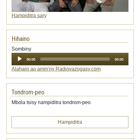
Hampiditra sary
Hihaino
Audio
Sombiny
Player
00:00
00:00
Alaharo ao amin'ny Radiovazogasy.com
Tondrom-peo
Mbola tsisy nampiditra tondrom-peo
Hampiditra