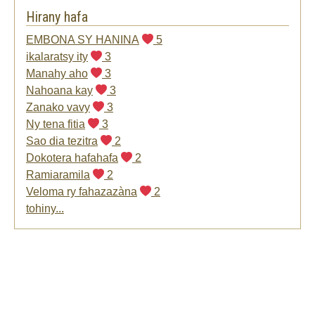
Hirany hafa
EMBONA SY HANINA
5
ikalaratsy ity
3
Manahy aho
3
Nahoana kay
3
Zanako vavy
3
Ny tena fitia
3
Sao dia tezitra
2
Dokotera hafahafa
2
Ramiaramila
2
Veloma ry fahazazàna
2
tohiny...