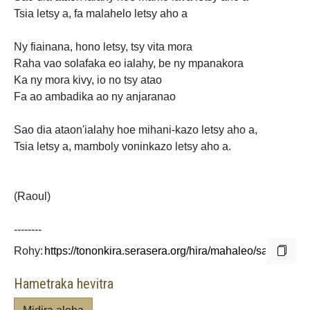
Tsia letsy a, fa malahelo letsy aho a
Ny fiainana, hono letsy, tsy vita
mora
Raha vao solafaka eo ialahy, be ny mpanakora
Ka ny mora kivy, io no tsy atao
Fa ao ambadika ao ny anjaranao
Sao dia ataon'ialahy hoe mihani-kazo letsy aho a,
Tsia letsy a, mamboly voninkazo letsy
aho a.
(Raoul)
--------
Rohy:
Hametraka hevitra