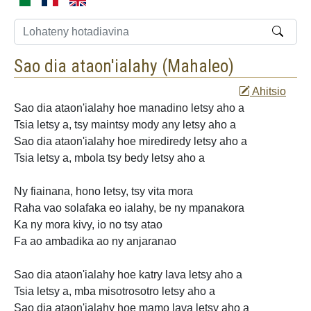
Sao dia ataon'ialahy (
Mahaleo
)
Ahitsio
Sao dia ataon'ialahy hoe manadino letsy aho a
Tsia letsy a, tsy
maintsy mody any letsy aho
a
Sao dia ataon'ialahy hoe mirediredy letsy aho a
Tsia letsy a, mbola tsy bedy letsy aho a
Ny fiainana, hono letsy, tsy vita mora
Raha vao solafaka eo ialahy, be ny mpanakora
Ka ny mora kivy, io no tsy atao
Fa ao ambadika ao ny anjaranao
Sao dia ataon'ialahy hoe katry lava letsy aho a
Tsia letsy a, mba misotrosotro letsy aho a
Sao dia ataon'ialahy hoe mamo lava letsy aho a