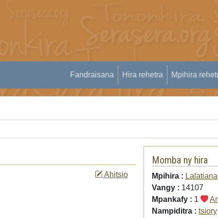
Fandraisana
Hira rehetra
Mpihira rehet
Momba ny hira
Ahitsio
Mpihira :
Lalatiana
Vangy :
14107
Mpankafy :
1
An
Nampiditra :
tsiory