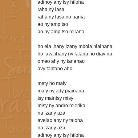
adinoy any tsy hifoha
raha ny lasa
raha ny lasa no nania
ao ny ampitso
ao ny ampitso
mirana
ho ela ihany izany
mbola hiainana
ho lava ihany ny lalana ho diavina
omeo ahy ny tananao
avy tantano aho
mety ho mafy
mafy ny ady piainana
tsy maintsy misy
misy ny andro mierika
na izany aza
avelao any ny taloha
na izany aza
adinoy any tsy hifoha