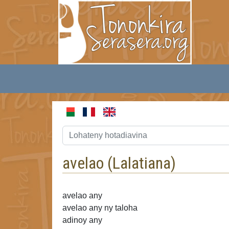
avelao (
Lalatiana
)
avelao any
avelao
any ny taloha
adinoy any