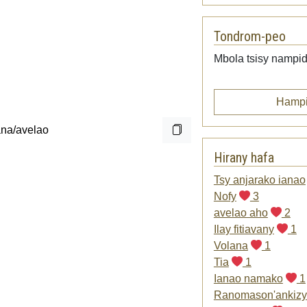
Tondrom-peo
Mbola tsisy nampid
Hampi
Hirany hafa
Tsy anjarako ianao
Nofy
3
avelao aho
2
Ilay fitiavany
1
Volana
1
Tia
1
Ianao namako
1
Ranomason'ankizy