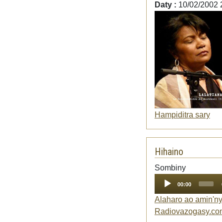
Daty :
10/02/2002 
Hampiditra sary
Hihaino
Audio
Sombiny
Player
00:00
Alaharo ao amin'n
Radiovazogasy.co