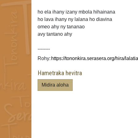
ho ela ihany izany mbola hihainana
ho lava ihany ny lalana ho diavina
omeo ahy ny tananao
avy
tantano ahy
--------
Rohy:
Hametraka hevitra
Midira aloha