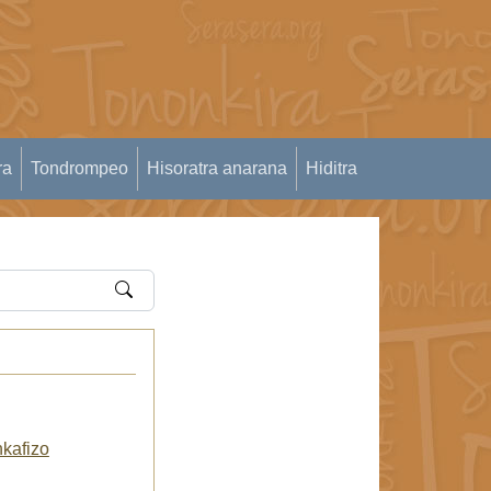
ra
Tondrompeo
Hisoratra anarana
Hiditra
kafizo