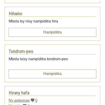
Hihaino
Mbola tsy nisy nampiditra hira
Hampiditra
Tondrom-peo
Mbola tsisy nampiditra tondrom-peo
Hampiditra
Hirany hafa
Ny antsonao
0