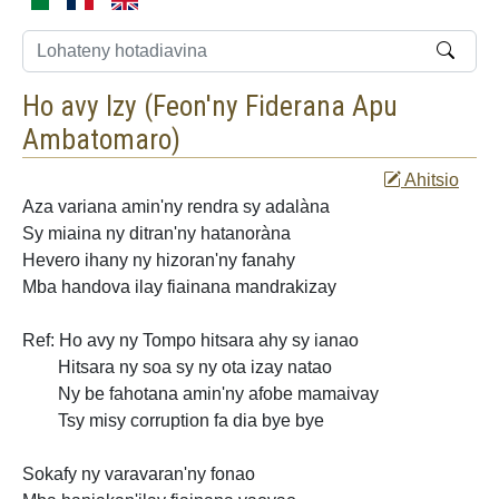
Ho avy Izy (
Feon'ny Fiderana Apu
Ambatomaro
)
Ahitsio
Aza variana amin'ny rendra sy adalàna
Sy miaina ny ditran'ny hatanoràna
Hevero ihany
ny hizoran'ny fanahy
Mba handova ilay fiainana mandrakizay
Ref: Ho avy ny Tompo hitsara ahy sy ianao
Hitsara ny soa sy ny ota izay natao
Ny be fahotana amin'ny
afobe mamaivay
Tsy misy corruption fa dia bye bye
Sokafy ny varavaran'ny fonao