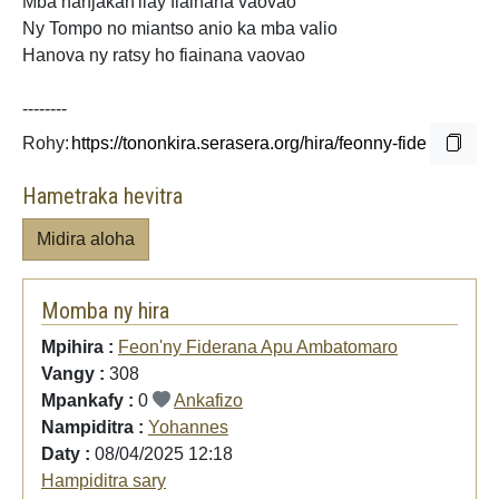
Mba hanjakan'ilay fiainana vaovao
Ny Tompo no miantso anio ka mba
valio
Hanova ny ratsy ho fiainana
vaovao
--------
Rohy:
Hametraka hevitra
Midira aloha
Momba ny hira
Mpihira :
Feon'ny Fiderana Apu Ambatomaro
Vangy :
308
Mpankafy :
0
Ankafizo
Nampiditra :
Yohannes
Daty :
08/04/2025 12:18
Hampiditra sary