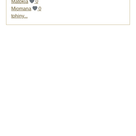
Matokia
0
Miomana
0
tohiny...