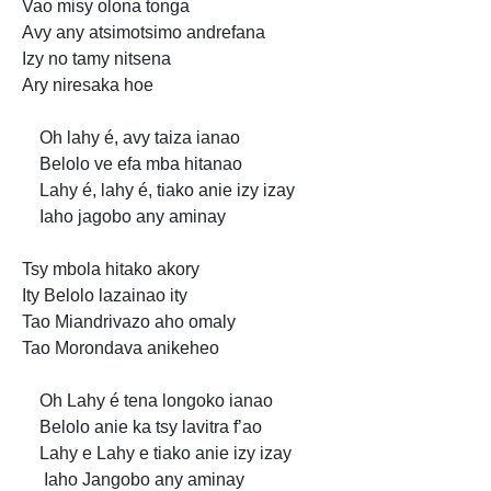
Vao misy olona tonga
Avy any atsimotsimo andrefana
Izy no tamy nitsena
Ary niresaka hoe
Oh lahy é, avy taiza ianao
Belolo ve efa mba hitanao
Lahy é, lahy é, tiako anie izy izay
Iaho jagobo any aminay
Tsy mbola hitako akory
Ity Belolo lazainao ity
Tao Miandrivazo aho omaly
Tao Morondava anikeheo
Oh Lahy é tena longoko ianao
Belolo anie ka tsy lavitra f’ao
Lahy e Lahy e tiako anie izy izay
Iaho Jangobo any aminay