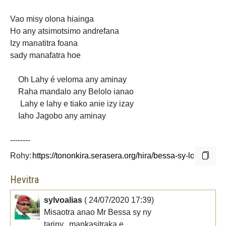
Vao misy olona hiainga
Ho any atsimotsimo andrefana
Izy manatitra foana
sady manafatra hoe
Oh Lahy é veloma
any aminay
Raha mandalo any Belolo ianao
Lahy e lahy e tiako anie izy izay
Iaho Jagobo any
aminay
--------
Rohy:
Hevitra
sylvoalias
( 24/07/2020 17:39)
Misaotra anao Mr Bessa sy ny
tariny...mankasitraka e..