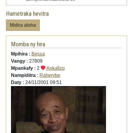
Hametraka hevitra
Midira aloha
Momba ny hira
Mpihira :
Bessa
Vangy :
27809
Mpankafy :
2
Ankafizo
Nampiditra :
Raherybe
Daty :
24/11/2001 09:51