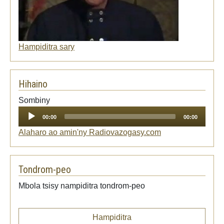
Hampiditra sary
Hihaino
Audio
Sombiny
Player
00:00
00:00
Alaharo ao amin'ny Radiovazogasy.com
Tondrom-peo
Mbola tsisy nampiditra tondrom-peo
Hampiditra