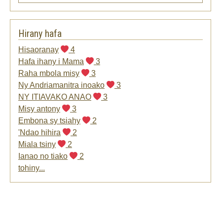
Hirany hafa
Hisaoranay
4
Hafa ihany i Mama
3
Raha mbola misy
3
Ny Andriamanitra inoako
3
NY ITIAVAKO ANAO
3
Misy antony
3
Embona sy tsiahy
2
'Ndao hihira
2
Miala tsiny
2
Ianao no tiako
2
tohiny...