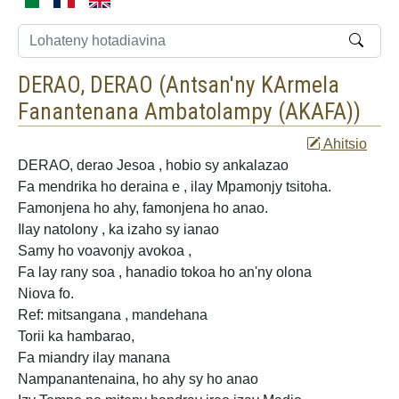
DERAO, DERAO (
Antsan'ny KArmela
Fanantenana Ambatolampy (AKAFA)
)
Ahitsio
DERAO, derao Jesoa
, hobio sy ankalazao
Fa mendrika ho deraina e , ilay Mpamonjy tsitoha.
Famonjena ho ahy, famonjena ho anao.
Ilay natolony , ka izaho sy ianao
Samy ho voavonjy avokoa ,
Fa lay rany
soa , hanadio tokoa ho an'ny olona
Niova fo.
Ref: mitsangana , mandehana
Torii ka hambarao,
Fa miandry ilay manana
Nampanantenaina, ho ahy sy ho anao