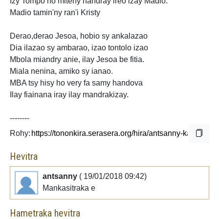
Izy Tompo no
miteny handray ireo izay Madio.
Madio tamin'ny ran'i Kristy
Derao,derao Jesoa, hobio sy ankalazao
Dia ilazao sy ambarao, izao
tontolo izao
Mbola miandry anie, ilay Jesoa be fitia.
Miala nenina, amiko sy ianao.
MBA tsy hisy ho very fa samy handova
Ilay fiainana iray ilay mandrakizay.
--------
Rohy:
Hevitra
antsanny
( 19/01/2018 09:42)
Mankasitraka e
Hametraka hevitra