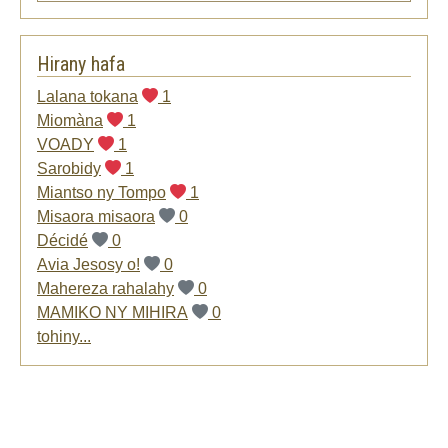
Hirany hafa
Lalana tokana
1
Miomàna
1
VOADY
1
Sarobidy
1
Miantso ny Tompo
1
Misaora misaora
0
Décidé
0
Avia Jesosy o!
0
Mahereza rahalahy
0
MAMIKO NY MIHIRA
0
tohiny...