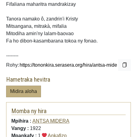
Fifaliana maharitra mandrakizay
Tanora namako ô,
zandrin'i Kristy
Mitsangana, mitrakà, mifalia
Mitodiha
amin'ny lalam-baovao
Fa ho dibon-kasambarana tokoa ny fonao.
--------
Rohy:
Hametraka hevitra
Midira aloha
Momba ny hira
Mpihira :
ANTSA MIDERA
Vangy :
1922
Mpankafy :
1
Ankafizo