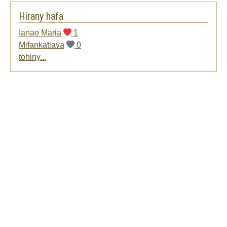
Hirany hafa
Ianao Maria
1
Mifankatiava
0
tohiny...