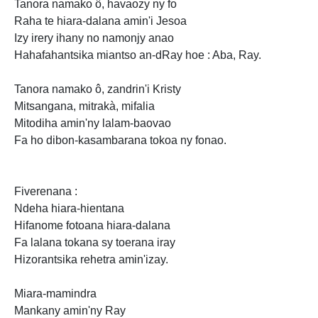
Tanora namako ô, havaozy ny fo
Raha te hiara-dalana amin'i Jesoa
Izy irery ihany no namonjy anao
Hahafahantsika miantso an-dRay hoe :
Aba, Ray.
Tanora namako ô, zandrin'i Kristy
Mitsangana, mitrakà, mifalia
Mitodiha amin'ny lalam-baovao
Fa ho dibon-kasambarana tokoa ny fonao.
Fiverenana :
Ndeha hiara-hientana
Hifanome fotoana hiara-dalana
Fa lalana tokana sy toerana iray
Hizorantsika rehetra amin'izay.
Miara-mamindra
Mankany
amin'ny Ray