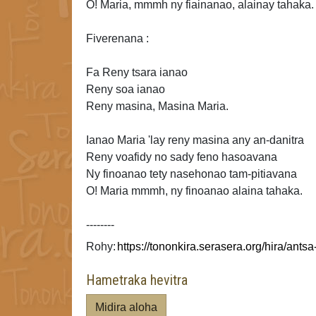
O! Maria, mmmh ny fiainanao,
alainay tahaka.
Fiverenana :
Fa Reny tsara ianao
Reny soa ianao
Reny
masina, Masina Maria.
Ianao Maria 'lay reny masina any an-danitra
Reny voafidy no sady feno hasoavana
Ny finoanao tety nasehonao tam-pitiavana
O! Maria mmmh, ny finoanao alaina tahaka.
--------
Rohy:
Hametraka hevitra
Midira aloha