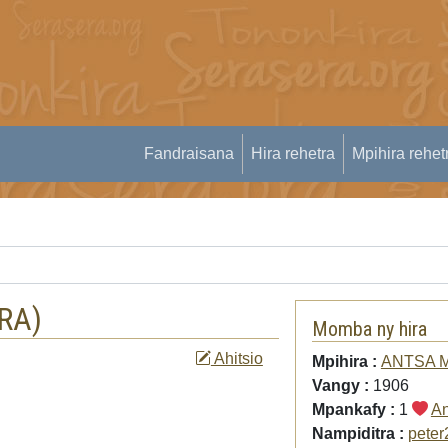
Fandraisana
Hira rehetra
Mpihira rehet
RA
)
Momba ny hira
Ahitsio
Mpihira :
ANTSA 
Vangy :
1906
Mpankafy :
1
An
Nampiditra :
peter