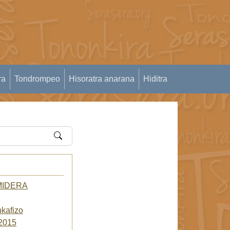
ra
Tondrompeo
Hisoratra anarana
Hiditra
MIDERA
kafizo
2015