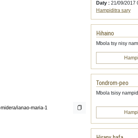
Daty :
21/09/2017 
Hampiditra sary
Hihaino
Mbola tsy nisy namp
Hampi
Tondrom-peo
Mbola tsisy nampid
Hampi
Hirany hafa