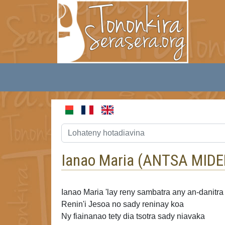
Ianao Maria (
ANTSA MIDE
Ianao Maria 'lay
reny sambatra any an-danitra
Renin'i Jesoa no sady reninay koa
Ny fiainanao tety dia tsotra
sady niavaka