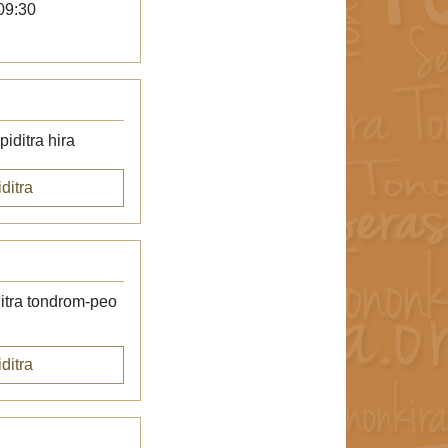
09:30
iditra hira
ditra
itra tondrom-peo
ditra