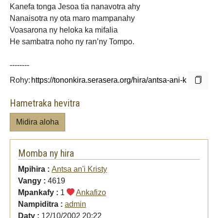
Kanefa tonga Jesoa tia nanavotra ahy
Nanaisotra ny ota maro mampanahy
Voasarona ny heloka ka
mifalia
He sambatra noho ny ran’ny Tompo.
--------
Rohy:
Hametraka hevitra
Midira aloha
Momba ny hira
Mpihira :
Antsa an'i Kristy
Vangy :
4619
Mpankafy :
1
Ankafizo
Nampiditra :
admin
Daty :
12/10/2002 20:22