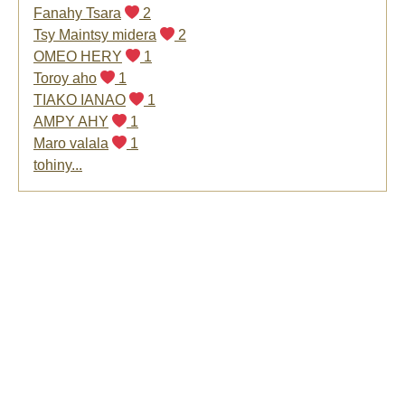
Fanahy Tsara
2
Tsy Maintsy midera
2
OMEO HERY
1
Toroy aho
1
TIAKO IANAO
1
AMPY AHY
1
Maro valala
1
tohiny...