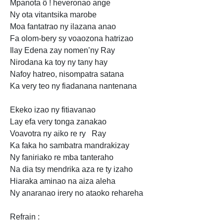
Mpanota ô ! heveronao ange
Ny ota vitantsika marobe
Moa fantatrao ny ilazana anao
Fa olom-bery sy voaozona hatrizao
Ilay Edena zay nomen’ny Ray
Nirodana ka toy ny tany hay
Nafoy hatreo,
nisompatra satana
Ka very teo ny fiadanana nantenana
Ekeko izao ny fitiavanao
Lay efa
very tonga zanakao
Voavotra ny aiko re ry
Ray
Ka faka ho sambatra mandrakizay
Ny faniriako re mba tanteraho
Na dia tsy mendrika aza re ty izaho
Hiaraka aminao na aiza aleha
Ny anaranao irery no ataoko rehareha
Refrain :