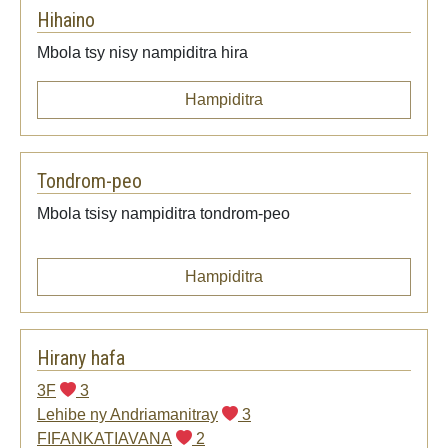
Hihaino
Mbola tsy nisy nampiditra hira
Hampiditra
Tondrom-peo
Mbola tsisy nampiditra tondrom-peo
Hampiditra
Hirany hafa
3F
3
Lehibe ny Andriamanitray
3
FIFANKATIAVANA
2