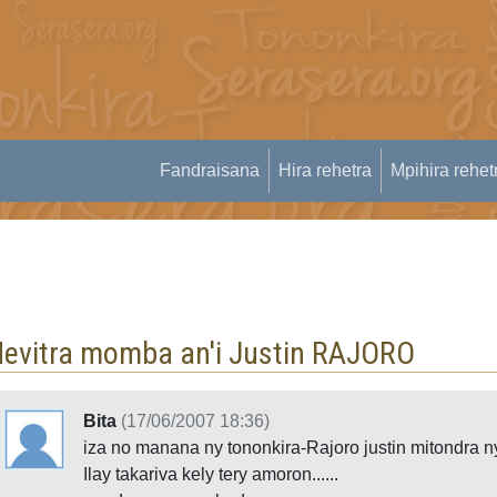
Fandraisana
Hira rehetra
Mpihira rehet
evitra momba an'i Justin RAJORO
Bita
(17/06/2007 18:36)
iza no manana ny tononkira-Rajoro justin mitondra n
Ilay takariva kely tery amoron......