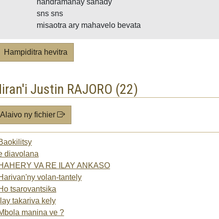
nandramanay sahady
sns sns
misaotra ary mahavelo bevata
Hampiditra hevitra
iran'i Justin RAJORO (22)
Alaivo ny fichier
Baokilitsy
e diavolana
HAHERY VA RE ILAY ANKASO
Harivan'ny volan-tantely
Ho tsarovantsika
Ilay takariva kely
Mbola manina ve ?