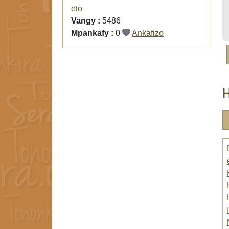
eto
Vangy :
5486
Mpankafy :
0
Ankafizo
H