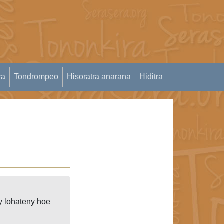
ra
Tondrompeo
Hisoratra anarana
Hiditra
y lohateny hoe