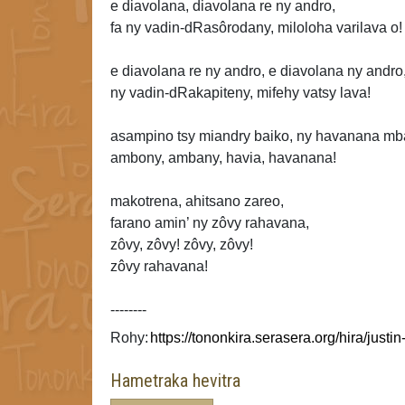
e
diavolana, diavolana re ny andro,
fa ny vadin-dRasôrodany, miloloha varilava o!
e diavolana re ny andro, e diavolana
ny andro
ny vadin-dRakapiteny, mifehy vatsy
lava!
asampino tsy miandry baiko, ny havanana mba
ambony, ambany, havia, havanana!
makotrena, ahitsano zareo,
farano amin’ ny zôvy rahavana,
zôvy, zôvy! zôvy, zôvy!
zôvy rahavana!
--------
Rohy:
Hametraka hevitra