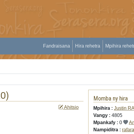
Fandraisana
Hira rehetra
Mpihira rehet
RO
)
Momba ny hira
Ahitsio
Mpihira :
Justin 
Vangy :
4805
Mpankafy :
0
An
Nampiditra :
rafar