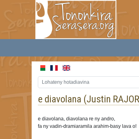
e diavolana (
Justin RAJO
e diavolana, diavolana re ny andro,
fa ny vadin-dramiaramila arahim-basy lava o!