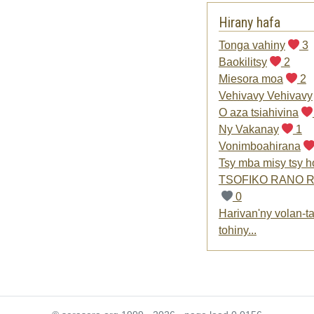
Hirany hafa
Tonga vahiny
3
Baokilitsy
2
Miesora moa
2
Vehivavy Vehivavy
O aza tsiahivina
Ny Vakanay
1
Vonimboahirana
Tsy mba misy tsy h
TSOFIKO RANO 
0
Harivan'ny volan-ta
tohiny...