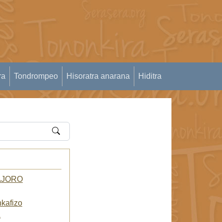
ra
Tondrompeo
Hisoratra anarana
Hiditra
RAJORO
kafizo
a