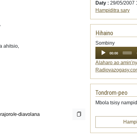
Daty :
29/05/2007 
Hampiditra sary
,
Hihaino
Audio
Sombiny
 ahitsio,
Player
00:00
Alaharo ao amin'n
Radiovazogasy.co
Tondrom-peo
Mbola tsisy nampid
Hampi