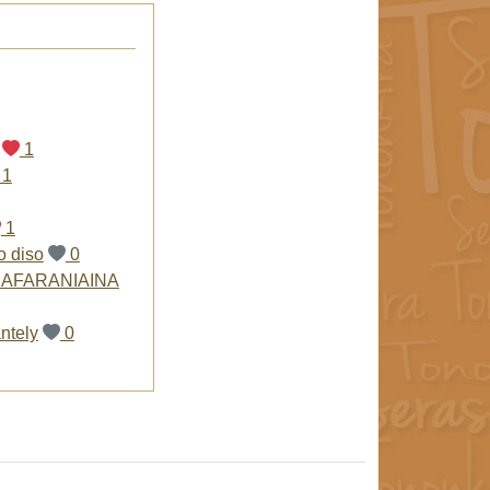
1
1
1
o diso
0
RAFARANIAINA
ntely
0