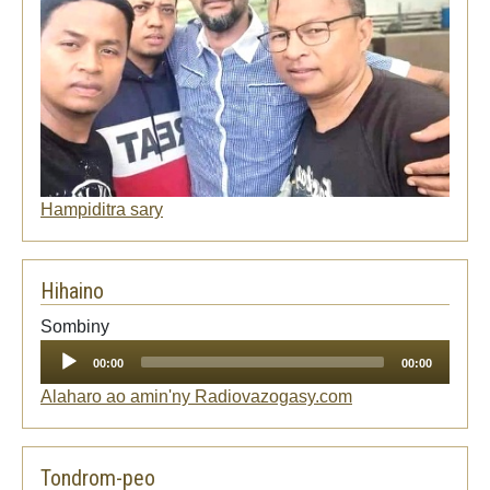
Hampiditra sary
Hihaino
Audio
Sombiny
Player
00:00
00:00
Alaharo ao amin'ny Radiovazogasy.com
Tondrom-peo