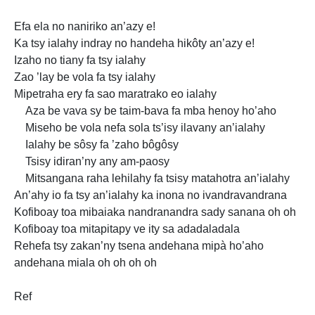
Efa ela no naniriko an’azy e!
Ka tsy ialahy indray no handeha hikôty an’azy e!
Izaho no tiany fa tsy ialahy
Zao ’lay be vola fa tsy ialahy
Mipetraha ery fa sao maratrako eo ialahy
Aza be vava sy be taim-bava fa mba henoy ho’aho
Miseho be vola nefa sola ts’isy ilavany an’ialahy
Ialahy be sôsy fa ’zaho bôgôsy
Tsisy idiran’ny any am-paosy
Mitsangana raha lehilahy fa tsisy matahotra an’ialahy
An’ahy io fa tsy an’ialahy ka
inona no ivandravandrana
Kofiboay toa mibaiaka nandranandra sady sanana oh oh
Kofiboay toa mitapitapy ve ity sa adadaladala
Rehefa tsy zakan’ny tsena andehana mipà ho’aho
andehana miala oh oh
oh oh
Ref