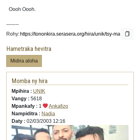
Oooh Oooh.
--------
Rohy:
Hametraka hevitra
Midira aloha
Momba ny hira
Mpihira :
UNIK
Vangy :
5618
Mpankafy :
1
Ankafizo
Nampiditra :
Nadia
Daty :
02/03/2003 12:16