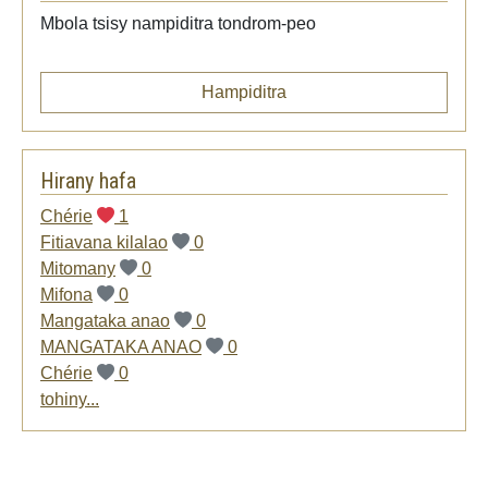
Mbola tsisy nampiditra tondrom-peo
Hampiditra
Hirany hafa
Chérie
1
Fitiavana kilalao
0
Mitomany
0
Mifona
0
Mangataka anao
0
MANGATAKA ANAO
0
Chérie
0
tohiny...