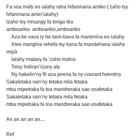
Fa voa mafy eo ialahy raha hifaninana amiko (’zaho tsy
hifaninana amin’ialahy)
Izaho tsy misangy fa tonga dia
amboariko amboariko,amboariko
Aza be vava ry be taim-bava fa manenina eo ialahy
Aleo mangina rehefa tsy tiana fa mandehana ialahy
mipà
Ialahy matavy fa ’zaho mahia
Tsisy hidiran’izany
aty
Ny hakelin’ny fil aza jerena fa ny courant hoentiny
Sakaletaka rain’ny tetaka mila fetaka
mba mipetraka fa toa mandreraka sao voafetaka
Sakaletaka rain’ny tetaka mila fetaka
mba mipetraka fa toa mandreraka sao voafetaka
An an an an an....
Ref