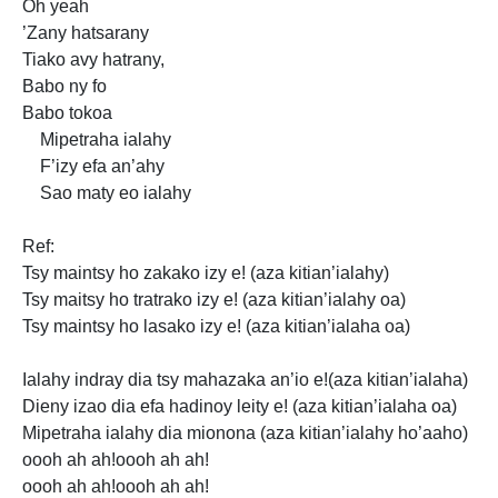
Oh yeah
’Zany hatsarany
Tiako avy hatrany,
Babo ny fo
Babo tokoa
Mipetraha ialahy
F’izy efa an’ahy
Sao maty eo ialahy
Ref:
Tsy maintsy ho zakako izy e! (aza kitian’ialahy)
Tsy
maitsy ho tratrako izy e! (aza kitian’ialahy oa)
Tsy maintsy ho lasako izy e! (aza kitian’ialaha oa)
Ialahy indray dia tsy mahazaka an’io e!(aza kitian’ialaha)
Dieny izao dia efa hadinoy leity e! (aza kitian’ialaha oa)
Mipetraha ialahy dia mionona (aza kitian’ialahy ho’aaho)
oooh ah ah!oooh ah ah!
oooh ah ah!oooh ah ah!