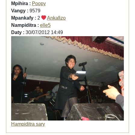
Mpihira :
Poopy
Vangy :
9579
Mpankafy :
2
Ankafizo
Nampiditra :
elle5
Daty :
30/07/2012 14:49
Hampiditra sary