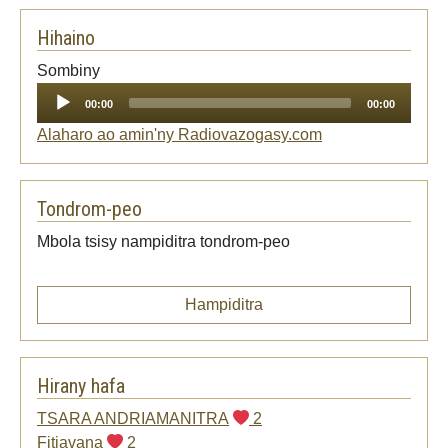
Hihaino
Audio
Sombiny
Player
00:00
00:00
Alaharo ao amin'ny Radiovazogasy.com
Tondrom-peo
Mbola tsisy nampiditra tondrom-peo
Hampiditra
Hirany hafa
TSARA ANDRIAMANITRA
2
Fitiavana
2