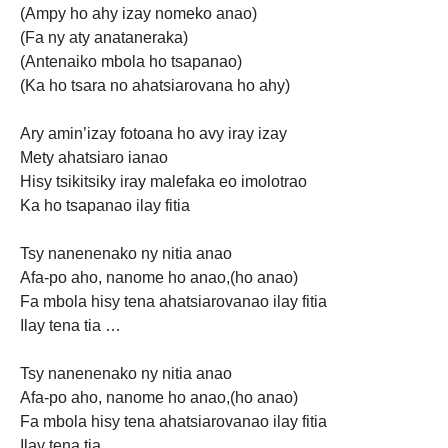
(Ampy ho ahy izay nomeko anao)
(Fa ny aty anataneraka)
(Antenaiko mbola ho tsapanao)
(Ka ho tsara no ahatsiarovana ho ahy)
Ary amin’izay fotoana ho avy iray izay
Mety ahatsiaro ianao
Hisy tsikitsiky iray malefaka eo imolotrao
Ka ho tsapanao ilay fitia
Tsy
nanenenako ny nitia anao
Afa-po aho, nanome ho anao,(ho anao)
Fa mbola hisy tena ahatsiarovanao ilay fitia
Ilay tena tia …
Tsy
nanenenako ny nitia anao
Afa-po aho, nanome ho anao,(ho anao)
Fa mbola hisy tena ahatsiarovanao ilay fitia
Ilay tena tia …