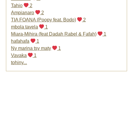
Tahio
2
Ampianaro
2
TIA FOANA (Poopy feat. Bodo)
2
mbola tavela
1
Miara-Mihira (feat Dadah Rabel & Fafah)
1
hafahafa
1
Ny marina tsy maty
1
Vavaka
1
tohiny...