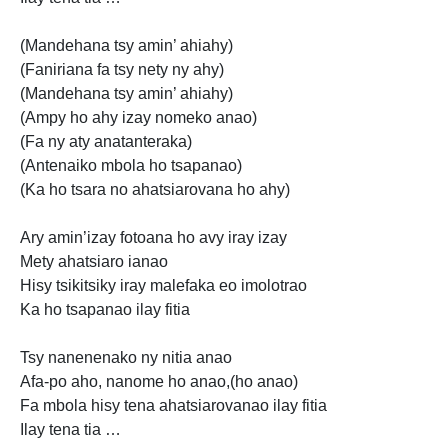
(Mandehana tsy amin’ ahiahy)
(Faniriana fa tsy nety ny ahy)
(Mandehana tsy amin’ ahiahy)
(Ampy ho ahy izay nomeko anao)
(Fa ny aty anatanteraka)
(Antenaiko mbola ho tsapanao)
(Ka ho tsara no ahatsiarovana ho ahy)
Ary amin’izay fotoana ho avy iray izay
Mety ahatsiaro ianao
Hisy tsikitsiky iray malefaka eo imolotrao
Ka ho tsapanao ilay fitia
Tsy nanenenako ny
nitia anao
Afa-po aho, nanome ho anao,(ho anao)
Fa mbola hisy tena ahatsiarovanao ilay fitia
Ilay tena tia …