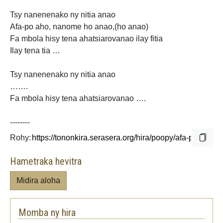
Tsy nanenenako ny nitia anao
Afa-po aho, nanome ho anao,(ho anao)
Fa mbola hisy tena ahatsiarovanao ilay fitia
Ilay tena tia …
Tsy nanenenako ny nitia anao
…….
Fa mbola hisy tena ahatsiarovanao ….
--------
Rohy:
Hametraka hevitra
Midira aloha
Momba ny hira