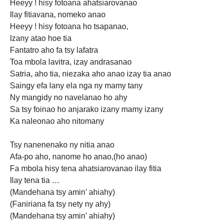
Heeyy
! hisy fotoana ahatsiarovanao
Ilay fitiavana, nomeko anao
Heeyy ! hisy fotoana ho tsapanao,
Izany atao hoe tia
Fantatro aho fa tsy lafatra
Toa mbola lavitra, izay andrasanao
Satria, aho tia, niezaka aho anao izay tia anao
Saingy efa lany ela nga ny mamy tany
Ny mangidy no navelanao ho ahy
Sa tsy foinao ho anjarako izany mamy izany
Ka naleonao aho nitomany
Tsy nanenenako ny nitia anao
Afa-po aho, nanome ho anao,(ho anao)
Fa mbola hisy tena ahatsiarovanao ilay fitia
Ilay tena tia …
(Mandehana tsy amin’ ahiahy)
(Faniriana fa tsy nety ny ahy)
(Mandehana tsy amin’ ahiahy)