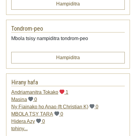
Hampiditra
Tondrom-peo
Mbola tsisy nampiditra tondrom-peo
Hampiditra
Hirany hafa
Andriamanitra Tokako
1
Masina
0
Ny Fiainako ho Anao (ft Christian K)
0
MBOLA TSY TARA
0
Hidera Azy
0
tohiny...