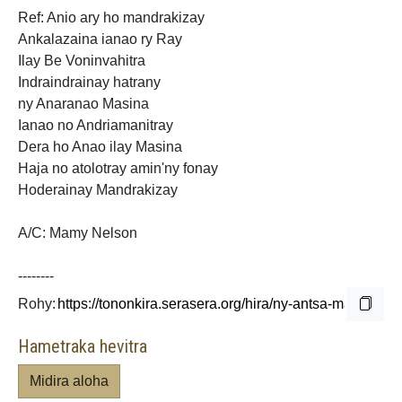
Ref: Anio ary ho mandrakizay
Ankalazaina ianao ry Ray
Ilay Be Voninvahitra
Indraindrainay
hatrany
ny Anaranao Masina
Ianao no Andriamanitray
Dera ho Anao ilay Masina
Haja no atolotray amin'ny fonay
Hoderainay
Mandrakizay
A/C: Mamy Nelson
--------
Rohy:
Hametraka hevitra
Midira aloha