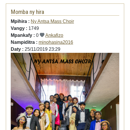
Momba ny hira
Mpihira :
Ny Antsa Mass Choir
Vangy :
1749
Mpankafy :
0
Ankafizo
Nampiditra :
minohasina2016
Daty :
25/11/2019 23:29