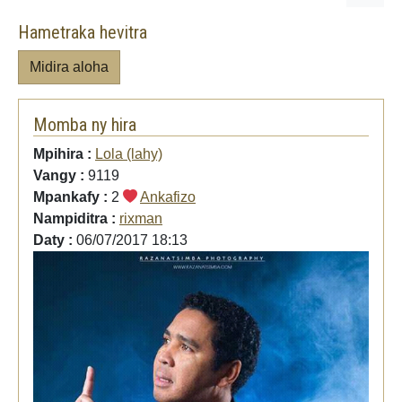
Hametraka hevitra
Midira aloha
Momba ny hira
Mpihira :
Lola (lahy)
Vangy :
9119
Mpankafy :
2
Ankafizo
Nampiditra :
rixman
Daty :
06/07/2017 18:13