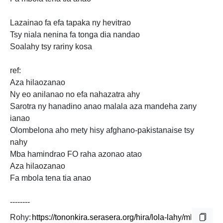
Lazainao fa efa tapaka ny hevitrao
Tsy niala nenina fa tonga dia nandao
Soalahy tsy rariny kosa
ref:
Aza hilaozanao
Ny eo anilanao no efa nahazatra ahy
Sarotra ny hanadino anao malala aza mandeha zany
ianao
Olombelona aho
mety hisy afghano-pakistanaise tsy
nahy
Mba hamindrao FO raha azonao atao
Aza hilaozanao
Fa mbola tena tia anao
--------
Rohy: