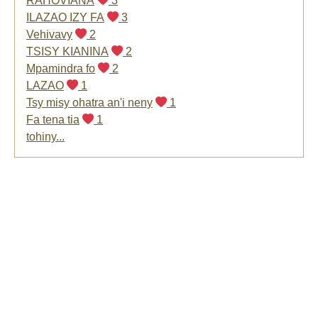
RAHOVIANA
3
ILAZAO IZY FA
3
Vehivavy
2
TSISY KIANINA
2
Mpamindra fo
2
LAZAO
1
Tsy misy ohatra an'i neny
1
Fa tena tia
1
tohiny...