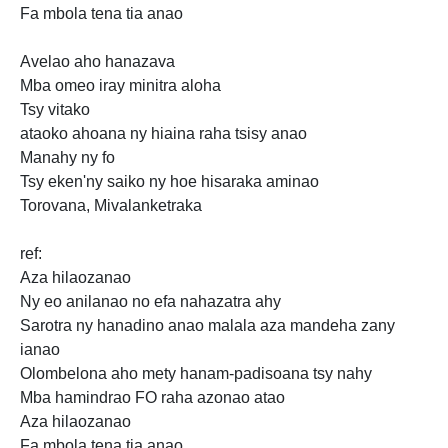
Fa mbola tena tia anao
Avelao aho hanazava
Mba omeo iray minitra aloha
Tsy vitako
ataoko ahoana ny hiaina raha tsisy anao
Manahy ny fo
Tsy eken'ny saiko ny hoe
hisaraka aminao
Torovana, Mivalanketraka
ref:
Aza hilaozanao
Ny eo anilanao no efa nahazatra ahy
Sarotra ny hanadino anao malala aza mandeha zany
ianao
Olombelona aho mety hanam-padisoana tsy nahy
Mba hamindrao FO raha azonao atao
Aza hilaozanao
Fa mbola tena tia anao