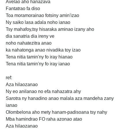
Avelao aho hanazava
Fantatrao fa diso
Toa moramorainao fotsiny amin'izao
Ny saiko lasa adala noho ianao
Tsy mahafoy,tsy hisaraka aminao izany aho
dia sanatria dia
ireny ve
noho nahatezitra anao
ka nahatonga anao nivadika toy izao
Tena nitia tamin'ny fo iray hianao
Tena nitia tamin'ny fo iray ianao
ref:
Aza hilaozanao
Ny eo anilanao no efa
nahazatra ahy
Sarotra ny hanadino anao malala aza mandeha zany
ianao
Olombelona aho mety hanam-padisoana tsy nahy
Mba hamindrao FO raha azonao atao
Aza hilaozanao