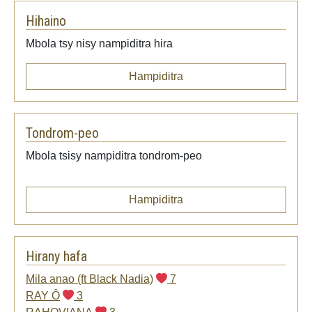
Hihaino
Mbola tsy nisy nampiditra hira
Hampiditra
Tondrom-peo
Mbola tsisy nampiditra tondrom-peo
Hampiditra
Hirany hafa
Mila anao (ft Black Nadia)
7
RAY Ô
3