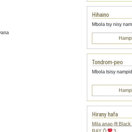
Hihaino
Mbola tsy nisy namp
avana
Hampi
Tondrom-peo
Mbola tsisy nampid
Hampi
Hirany hafa
Mila anao (ft Black
RAY Ô
3