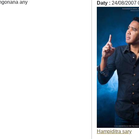
angonana any
Daty :
24/08/2007 
Hampiditra sary