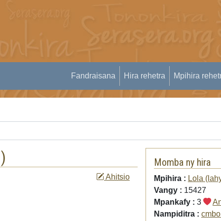
Fandraisana
Hira rehetra
Mpihira rehet
)
)
Momba ny hira
Ahitsio
Mpihira :
Lola (lah
Vangy :
15427
Mpankafy :
3
An
Nampiditra :
cmbol