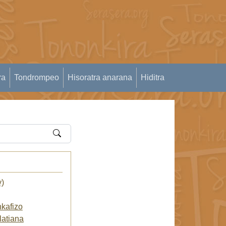
ra
Tondrompeo
Hisoratra anarana
Hiditra
y)
kafizo
atiana