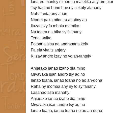
Ianareo mantsy mihaona matetika any am-pi
Tsy
hadino hono hoe ny sekoly alahady
Nahafantarany anao
Niorim-paka nitoetra anatiny ao
Ilazao izy fa mbola mamiko
Na toetra na bika sy fiainany
Tena laniko
Fotoana sisa no andrasana kely
Fa efa vita tsianjery
K’izay andro izay no volan-tantely
Anjarako ianao
izaho dia mino
Mivavaka isan’andro tsy adino
Ianao foana, ianao foana no ao an-doha
Raha ny momba ahy ny fo sy fanahy
Lasanao aza manahy
Anjarako ianao izaho dia mino
Mivavaka isan’andro tsy adino
Ianao foana, ianao foana no ao an-doha