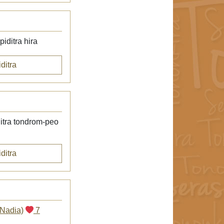
iditra hira
ditra
itra tondrom-peo
ditra
 Nadia)
7