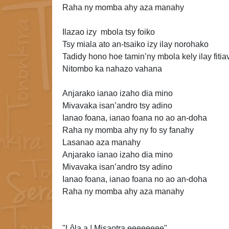
Raha ny momba ahy aza manahy
Ilazao izy mbola tsy foiko
Tsy miala ato an-tsaiko izy ilay norohako
Tadidy hono hoe tamin’ny mbola kely ilay fiti
Nitombo ka nahazo
vahana
Anjarako ianao izaho dia mino
Mivavaka isan’andro tsy adino
Ianao foana, ianao foana no ao an-doha
Raha ny momba ahy ny fo sy fanahy
Lasanao aza manahy
Anjarako ianao izaho dia mino
Mivavaka isan’andro
tsy adino
Ianao foana, ianao foana no ao an-doha
Raha ny momba ahy aza manahy
"Lôla a ! Misaotra eeeeeeee"