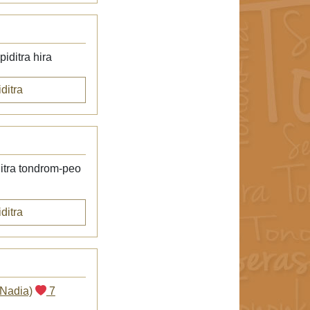
iditra hira
ditra
itra tondrom-peo
ditra
 Nadia)
7