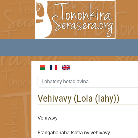
Vehivavy (
Lola (lahy)
)
Vehivavy
F’angaha raha tsotra ny vehivavy