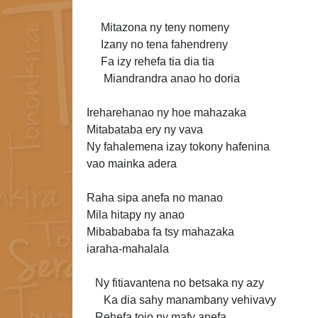
Mitazona ny teny nomeny
Izany no tena fahendreny
Fa izy rehefa tia dia tia
Miandrandra anao ho
doria
Ireharehanao ny hoe mahazaka
Mitabataba ery ny vava
Ny fahalemena izay tokony hafenina
vao mainka adera
Raha sipa anefa no manao
Mila hitapy ny anao
Mibabababa fa tsy mahazaka
iaraha-mahalala
Ny fitiavantena no betsaka ny azy
Ka dia sahy manambany vehivavy
Rehefa tojo ny mafy anefa