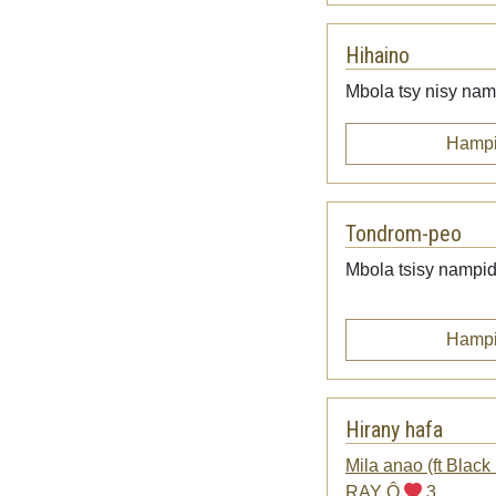
Hihaino
Mbola tsy nisy namp
Hampi
Tondrom-peo
Mbola tsisy nampid
Hampi
Hirany hafa
Mila anao (ft Black
RAY Ô
3