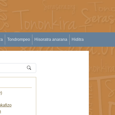
ra
Tondrompeo
Hisoratra anarana
Hiditra
y)
kafizo
n