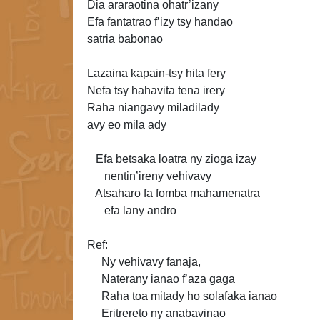
Dia araraotina ohatr’izany
Efa fantatrao f’izy tsy handao
satria babonao
Lazaina kapain-tsy hita fery
Nefa tsy hahavita tena irery
Raha niangavy miladilady
avy eo mila ady
Efa betsaka loatra ny zioga izay
nentin’ireny vehivavy
Atsaharo fa fomba mahamenatra
efa lany andro
Ref:
Ny vehivavy fanaja,
Naterany ianao f’aza gaga
Raha toa mitady ho solafaka ianao
Eritrereto ny anabavinao