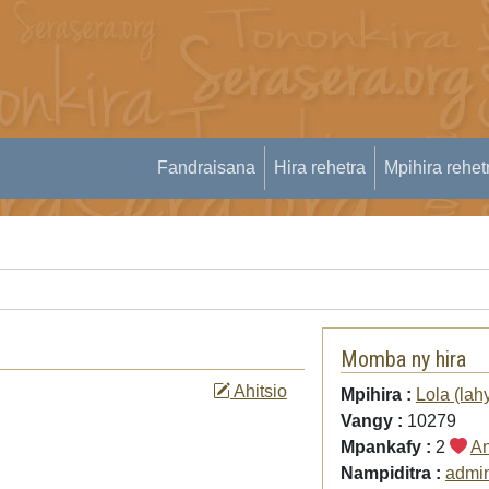
Fandraisana
Hira rehetra
Mpihira rehet
Momba ny hira
Ahitsio
Mpihira :
Lola (lah
Vangy :
10279
Mpankafy :
2
An
Nampiditra :
admi