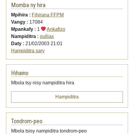
Momba ny hira
Mpihira :
Fihirana FFPM
Vangy :
17084
Mpankafy :
1
Ankafizo
Nampiditra :
oullias
Daty :
21/02/2003 21:01
Hampiditra sary
Hihaino
Mbola tsy nisy nampiditra hira
Hampiditra
Tondrom-peo
Mbola tsisy nampiditra tondrom-peo