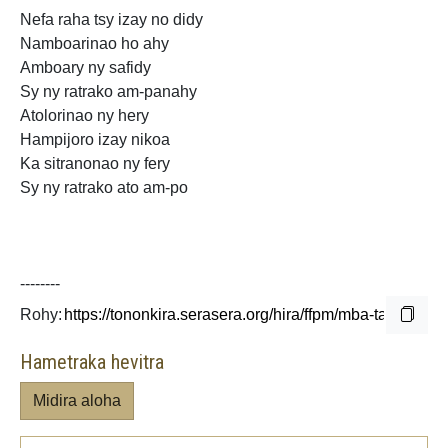
Nefa raha tsy izay no didy
Namboarinao ho ahy
Amboary ny safidy
Sy ny ratrako am-panahy
Atolorinao ny hery
Hampijoro
izay nikoa
Ka sitranonao ny fery
Sy ny
ratrako ato am-po
--------
Rohy:
Hametraka hevitra
Midira aloha