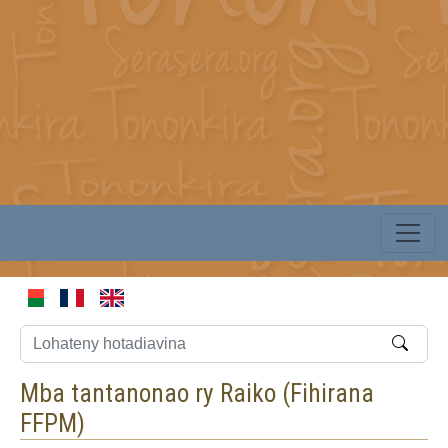
Mba tantanonao ry Raiko (
Fihirana
FFPM
)