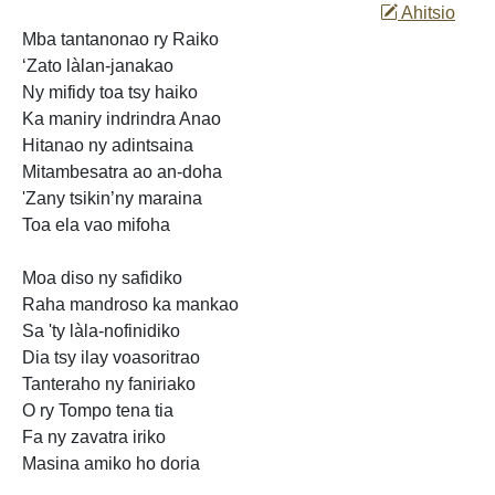
Ahitsio
Mba tantanonao ry Raiko
‘Zato làlan-janakao
Ny mifidy toa tsy haiko
Ka maniry indrindra Anao
Hitanao ny adintsaina
Mitambesatra ao an-doha
'Zany tsikin’ny maraina
Toa ela
vao mifoha
Moa diso ny safidiko
Raha mandroso ka mankao
Sa 'ty làla-nofinidiko
Dia tsy ilay voasoritrao
Tanteraho ny faniriako
O ry Tompo tena tia
Fa ny zavatra iriko
Masina amiko ho doria