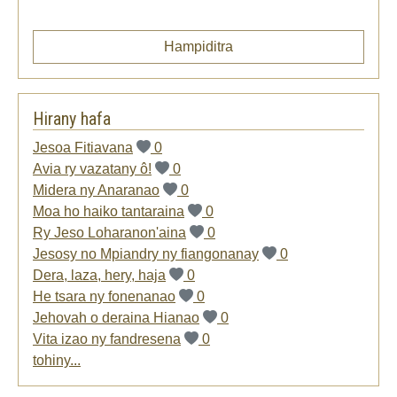
Hampiditra
Hirany hafa
Jesoa Fitiavana
0
Avia ry vazatany ô!
0
Midera ny Anaranao
0
Moa ho haiko tantaraina
0
Ry Jeso Loharanon'aina
0
Jesosy no Mpiandry ny fiangonanay
0
Dera, laza, hery, haja
0
He tsara ny fonenanao
0
Jehovah o deraina Hianao
0
Vita izao ny fandresena
0
tohiny...