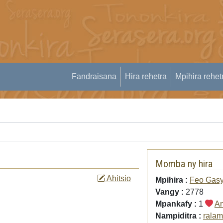
Fandraisana
Hira rehetra
Mpihira rehet
Momba ny hira
Ahitsio
Mpihira :
Feo Gas
Vangy :
2778
Mpankafy :
1
An
Nampiditra :
rala