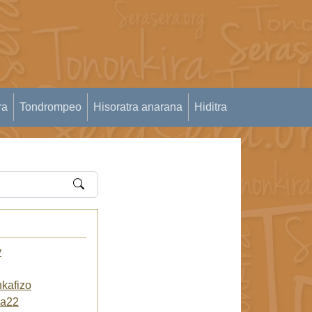
ra
Tondrompeo
Hisoratra anarana
Hiditra
y
kafizo
ma22