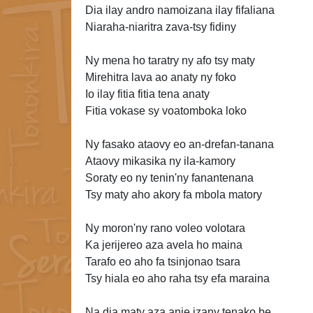
Dia ilay andro namoizana ilay fifaliana
Niaraha-niaritra zava-tsy fidiny
Ny mena ho taratry ny afo tsy maty
Mirehitra lava ao anaty ny foko
Io ilay fitia fitia tena anaty
Fitia vokase sy voatomboka loko
Ny fasako ataovy eo an-drefan-tanana
Ataovy mikasika ny ila-kamory
Soraty eo ny tenin'ny fanantenana
Tsy maty aho akory fa mbola matory
Ny moron'ny rano voleo volotara
Ka jerijereo aza avela ho maina
Tarafo eo aho fa tsinjonao tsara
Tsy hiala eo aho raha tsy efa maraina
Na dia maty aza anie izany
tenako be