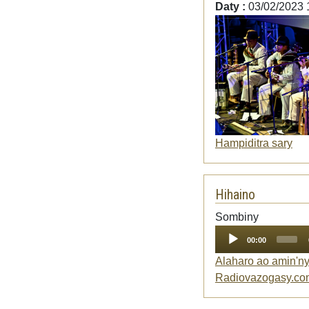
Daty :
03/02/2023 
Hampiditra sary
Hihaino
Audio
Sombiny
Player
00:00
Alaharo ao amin'n
Radiovazogasy.co