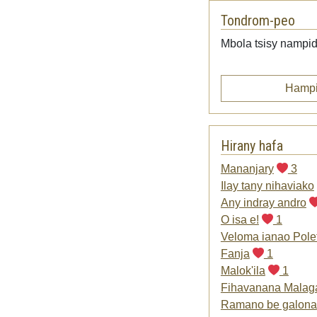
Tondrom-peo
Mbola tsisy nampid
Hampi
Hirany hafa
Mananjary
3
Ilay tany nihaviako
Any indray andro
O isa e!
1
Veloma ianao Pole
Fanja
1
Malok'ila
1
Fihavanana Malag
Ramano be galona