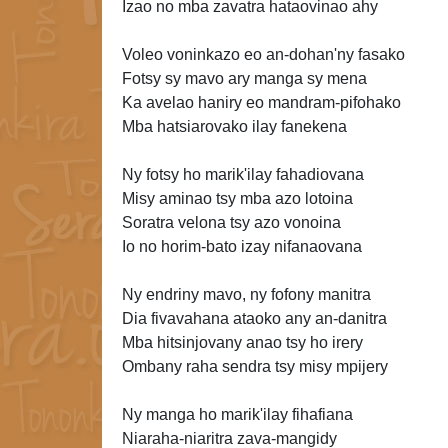
Izao no mba zavatra hataovinao ahy
Voleo voninkazo eo an-dohan'ny fasako
Fotsy sy mavo ary manga sy
mena
Ka avelao haniry eo mandram-pifohako
Mba hatsiarovako ilay fanekena
Ny fotsy ho marik'ilay fahadiovana
Misy aminao tsy mba azo lotoina
Soratra velona tsy azo vonoina
Io no horim-bato izay nifanaovana
Ny endriny mavo, ny fofony manitra
Dia fivavahana ataoko any an-danitra
Mba hitsinjovany anao tsy ho irery
Ombany raha sendra tsy misy mpijery
Ny manga ho marik'ilay fihafiana
Niaraha-niaritra zava-mangidy