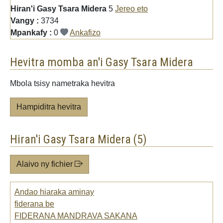
Hiran'i Gasy Tsara Midera
5
Jereo eto
Vangy :
3734
Mpankafy :
0
Ankafizo
Hevitra momba an'i Gasy Tsara Midera
Mbola tsisy nametraka hevitra
Hampiditra hevitra
Hiran'i Gasy Tsara Midera (5)
Alaivo ny fichier
Andao hiaraka aminay
fiderana be
FIDERANA MANDRAVA SAKANA