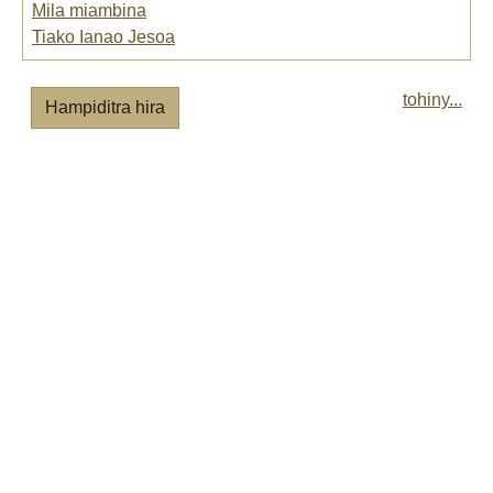
Mila miambina
Tiako Ianao Jesoa
tohiny...
Hampiditra hira