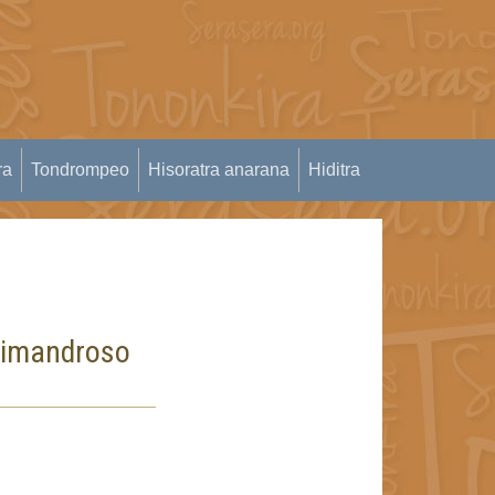
ra
Tondrompeo
Hisoratra anarana
Hiditra
himandroso