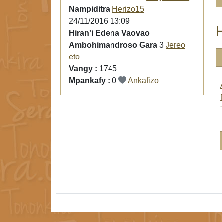
Nampiditra
Herizo15
24/11/2016 13:09
H
Hiran'i Edena Vaovao
Ambohimandroso Gara
3
Jereo
eto
Vangy :
1745
Mpankafy :
0
Ankafizo