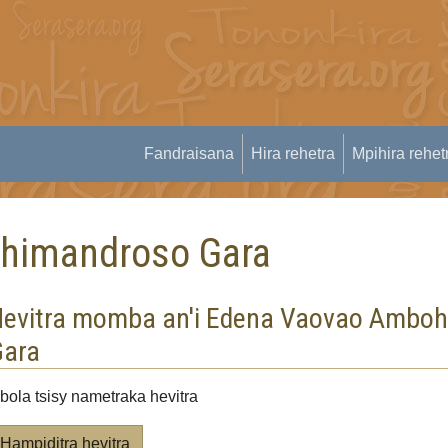
Fandraisana
Hira rehetra
Mpihira rehet
himandroso Gara
evitra momba an'i Edena Vaovao Ambo
Gara
bola tsisy nametraka hevitra
Hampiditra hevitra