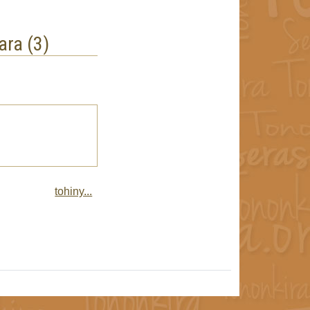
ra (3)
tohiny...