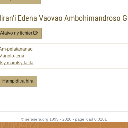
iran'i Edena Vaovao Ambohimandroso Ga
Alaivo ny fichier
Am-pelatananao
Manolo-tena
Tsy maintsy tafita
Hampiditra hira
© serasera.org 1999 - 2026 - page load 0.0101