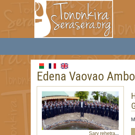
Edena Vaovao Ambo
H
M
Sary rehetra
...