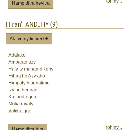
tohiny...
Hampiditra hevitra
Hiran'i ANDJHY (9)
Alaivo ny fichier
Adalako
Ambarao azy
Hafa ty manan-dReny
Hihira ho Azy aho
Himpoly hiagnatimo
Izy no herinao
Ka tandregna
Molia ravaly
Valiko igne
tohiny...
Hampiditra hira