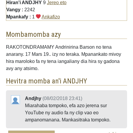
Hiran'i ANDJHY
9
Jereo eto
Vangy :
2242
Mpankafy :
1
Ankafizo
Mombamomba azy
RAKOTONDRAMAMY Andrinirina Barson no tena
anarany. 17 Mars 19.. izy no teraka. Mpanankato mivoy
hira maroloko fa ny tena iangaliany dia hira sy gadona
avy any atsimo.
Hevitra momba an'i ANDJHY
Andjhy
(08/02/2018 23:41)
Miarahaba tompoko, efa azo jerena sur
YouTube ny audio fa ny clip vao eo
ampanomanana. Mankasitraka tompoko.