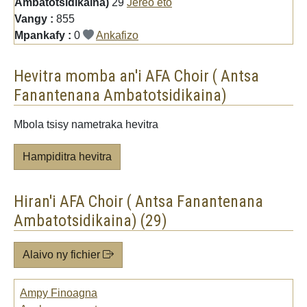
Ambatotsidikaina)
29
Jereo eto
Vangy :
855
Mpankafy :
0
Ankafizo
Hevitra momba an'i AFA Choir ( Antsa
Fanantenana Ambatotsidikaina)
Mbola tsisy nametraka hevitra
Hampiditra hevitra
Hiran'i AFA Choir ( Antsa Fanantenana
Ambatotsidikaina) (29)
Alaivo ny fichier
Ampy Finoagna