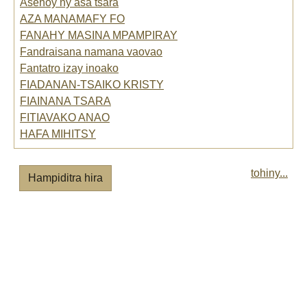
Asehoy ny asa tsara
AZA MANAMAFY FO
FANAHY MASINA MPAMPIRAY
Fandraisana namana vaovao
Fantatro izay inoako
FIADANAN-TSAIKO KRISTY
FIAINANA TSARA
FITIAVAKO ANAO
HAFA MIHITSY
tohiny...
Hampiditra hira