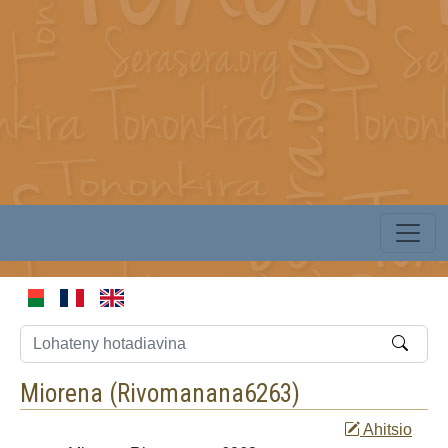
Miorena (
Rivomanana6263
)
Ahitsio