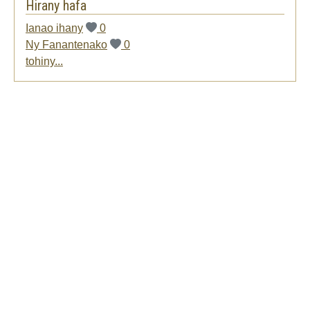
Hirany hafa
Ianao ihany
0
Ny Fanantenako
0
tohiny...