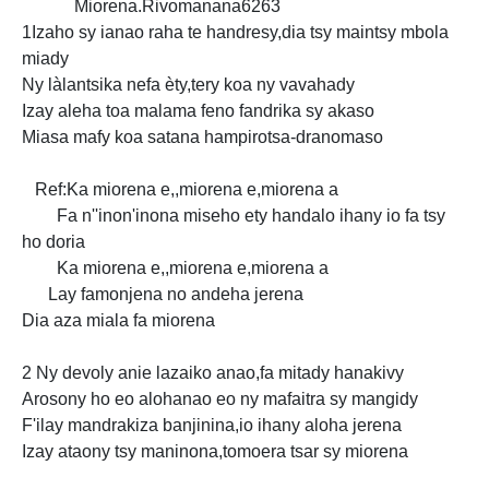
Miorena.Rivomanana6263
1Izaho sy ianao raha te handresy,dia tsy maintsy mbola
miady
Ny làlantsika nefa èty,tery koa ny vavahady
Izay aleha toa malama feno fandrika sy akaso
Miasa mafy koa satana hampirotsa-dranomaso
Ref:Ka miorena e,,miorena e,miorena a
Fa n''inon'inona miseho ety handalo ihany io fa tsy
ho doria
Ka miorena e,,miorena e,miorena a
Lay famonjena no andeha jerena
Dia aza miala fa miorena
2 Ny devoly anie lazaiko anao,fa mitady hanakivy
Arosony ho eo alohanao eo ny mafaitra sy mangidy
F'ilay mandrakiza banjinina,io ihany aloha jerena
Izay ataony tsy maninona,tomoera tsar sy
miorena