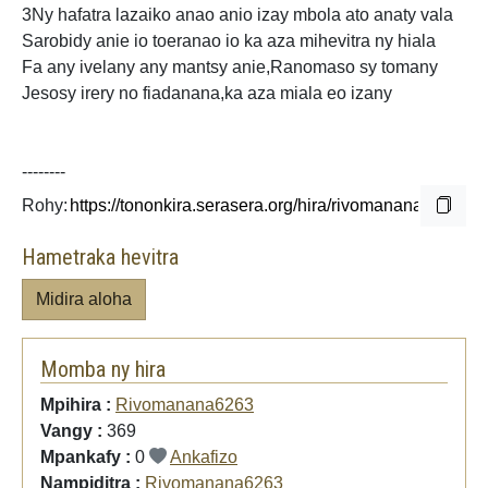
3Ny hafatra lazaiko anao anio izay mbola ato anaty vala
Sarobidy anie io toeranao io ka aza mihevitra ny hiala
Fa any ivelany any mantsy anie,Ranomaso sy tomany
Jesosy irery no
fiadanana,ka aza miala eo izany
--------
Rohy:
Hametraka hevitra
Midira aloha
Momba ny hira
Mpihira :
Rivomanana6263
Vangy :
369
Mpankafy :
0
Ankafizo
Nampiditra :
Rivomanana6263