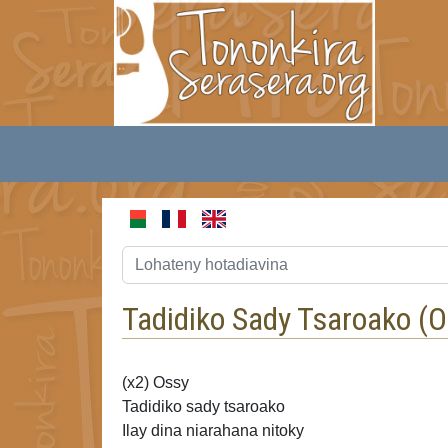
Tadidiko Sady Tsaroako (
O
(x2) Ossy
Tadidiko sady tsaroako
Ilay dina niarahana nitoky