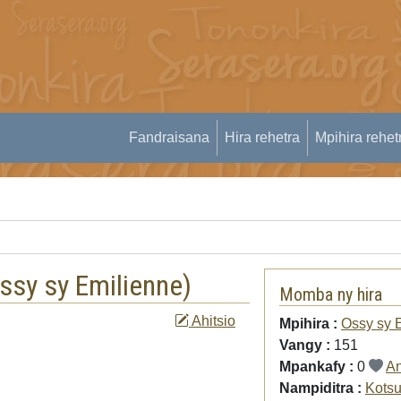
Fandraisana
Hira rehetra
Mpihira rehet
ssy sy Emilienne
)
Momba ny hira
Ahitsio
Mpihira :
Ossy sy 
Vangy :
151
Mpankafy :
0
An
Nampiditra :
Kotsu