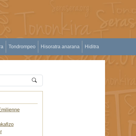
ra
Tondrompeo
Hisoratra anarana
Hiditra
Emilienne
kafizo
r