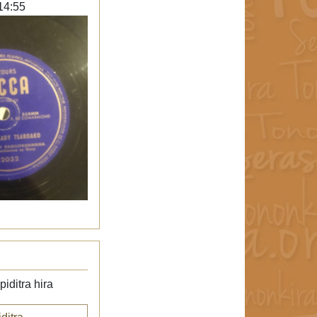
14:55
iditra hira