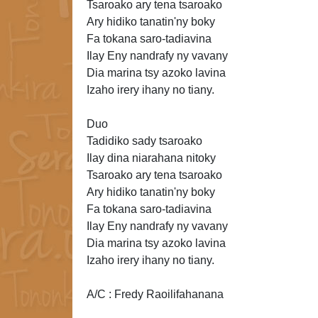
Tsaroako ary tena tsaroako
Ary hidiko tanatin'ny boky
Fa tokana saro-tadiavina
Ilay Eny nandrafy ny
vavany
Dia marina tsy azoko lavina
Izaho irery ihany no tiany.
Duo
Tadidiko sady tsaroako
Ilay dina niarahana nitoky
Tsaroako ary tena
tsaroako
Ary hidiko tanatin'ny boky
Fa
tokana saro-tadiavina
Ilay Eny nandrafy ny vavany
Dia marina tsy azoko lavina
Izaho
irery ihany no tiany.
A/C : Fredy Raoilifahanana