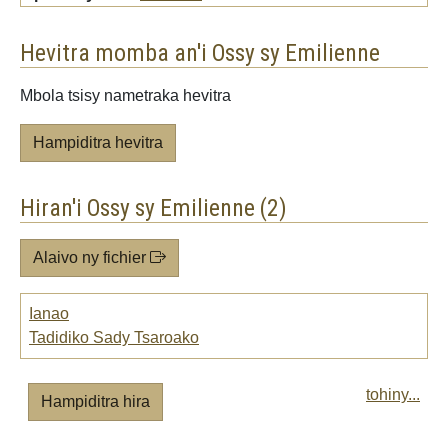
Hevitra momba an'i Ossy sy Emilienne
Mbola tsisy nametraka hevitra
Hampiditra hevitra
Hiran'i Ossy sy Emilienne (2)
Alaivo ny fichier
Ianao
Tadidiko Sady Tsaroako
tohiny...
Hampiditra hira