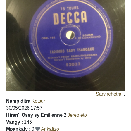
Sary rehetra
...
Nampiditra
Kotsur
30/05/2026 17:57
Hiran'i Ossy sy Emilienne
2
Jereo eto
Vangy :
145
Mpankafy :
0
Ankafizo