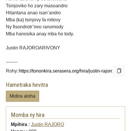
Tsinjoviko ho zary masoandro
Hitantana anao isan’andro
Mba (ka) tsinjovy fa mitovy
Ny fisondrotr’ireo ranomody
Mba hanosika anay mba ho tody.
Justin RAJOROARIVONY
--------
Rohy:
Hametraka hevitra
Midira aloha
Momba ny hira
Mpihira :
Justin RAJORO