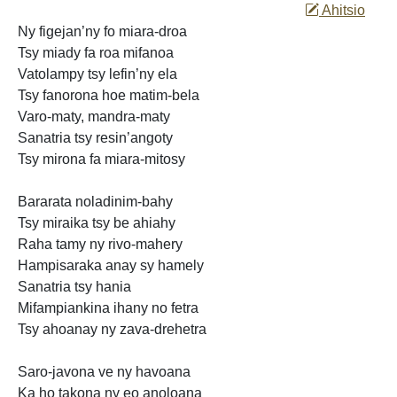
Ahitsio
Ny figejan’ny fo
miara-droa
Tsy miady fa roa mifanoa
Vatolampy tsy lefin’ny ela
Tsy fanorona hoe matim-bela
Varo-maty, mandra-maty
Sanatria
tsy resin’angoty
Tsy mirona fa miara-mitosy
Bararata noladinim-bahy
Tsy miraika tsy be ahiahy
Raha tamy
ny rivo-mahery
Hampisaraka anay sy hamely
Sanatria tsy hania
Mifampiankina ihany no fetra
Tsy ahoanay ny zava-drehetra
Saro-javona ve ny havoana
Ka ho takona ny eo
anoloana