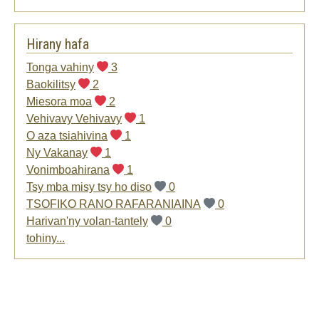
Hirany hafa
Tonga vahiny
3
Baokilitsy
2
Miesora moa
2
Vehivavy Vehivavy
1
O aza tsiahivina
1
Ny Vakanay
1
Vonimboahirana
1
Tsy mba misy tsy ho diso
0
TSOFIKO RANO RAFARANIAINA
0
Harivan'ny volan-tantely
0
tohiny...