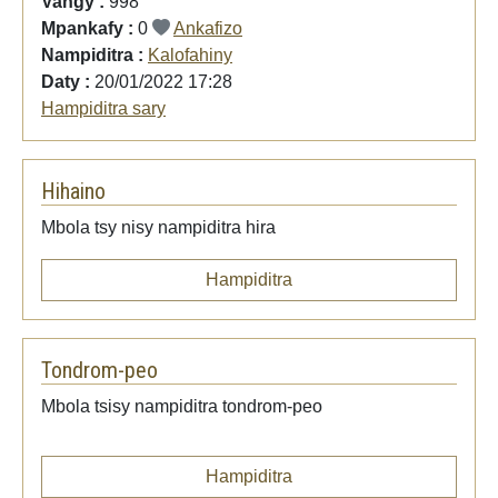
Vangy :
998
Mpankafy :
0
Ankafizo
Nampiditra :
Kalofahiny
Daty :
20/01/2022 17:28
Hampiditra sary
Hihaino
Mbola tsy nisy nampiditra hira
Hampiditra
Tondrom-peo
Mbola tsisy nampiditra tondrom-peo
Hampiditra