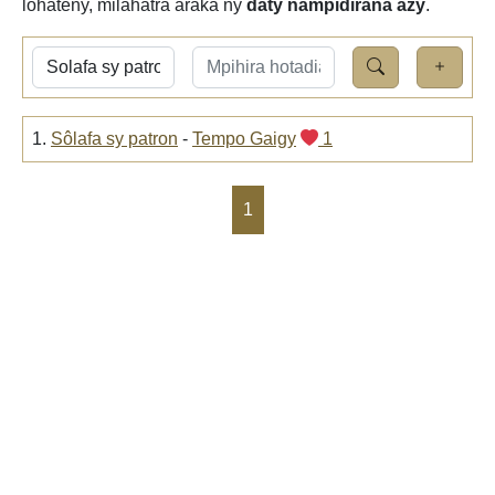
lohateny, milahatra araka ny
daty nampidirana azy
.
1.
Sôlafa sy patron
-
Tempo Gaigy
1
1