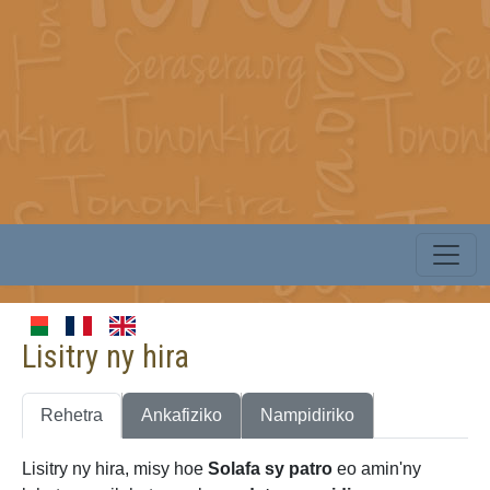
Lisitry ny hira
Rehetra
Ankafiziko
Nampidiriko
Lisitry ny hira, misy hoe
Solafa sy patro
eo amin'ny