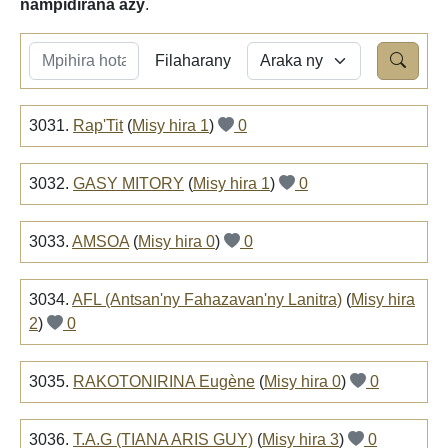
nampidirana azy
.
Filaharany
3031.
Rap'Tit
(
Misy hira 1
)
0
3032.
GASY MITORY
(
Misy hira 1
)
0
3033.
AMSOA
(
Misy hira 0
)
0
3034.
AFL (Antsan'ny Fahazavan'ny Lanitra)
(
Misy hira
2
)
0
3035.
RAKOTONIRINA Eugène
(
Misy hira 0
)
0
3036.
T.A.G (TIANA ARIS GUY)
(
Misy hira 3
)
0