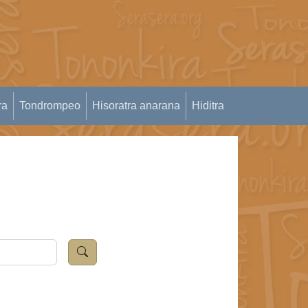
ra
Tondrompeo
Hisoratra anarana
Hiditra