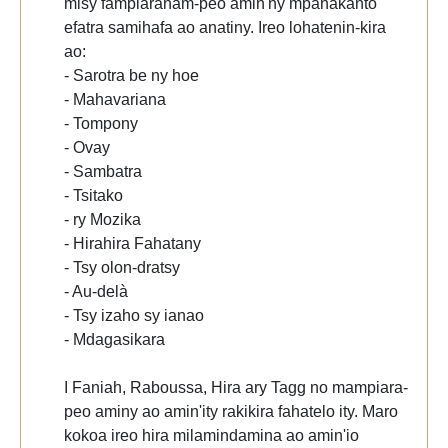
misy fampiaraham-peo amin'ny mpanakanto
efatra samihafa ao anatiny. Ireo lohatenin-kira
ao:
- Sarotra be ny hoe
- Mahavariana
- Tompony
- Ovay
- Sambatra
- Tsitako
- ry Mozika
- Hirahira Fahatany
- Tsy olon-dratsy
- Au-delà
- Tsy izaho sy ianao
- Mdagasikara
I Faniah, Raboussa, Hira ary Tagg no mampiara-
peo aminy ao amin'ity rakikira fahatelo ity. Maro
kokoa ireo hira milamindamina ao amin'io