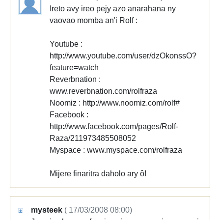
Ireto avy ireo pejy azo anarahana ny
vaovao momba an'i Rolf :
Youtube :
http://www.youtube.com/user/dzOkonssO?
feature=watch
Reverbnation :
www.reverbnation.com/rolfraza
Noomiz : http://www.noomiz.com/rolf#
Facebook :
http://www.facebook.com/pages/Rolf-
Raza/211973485508052
Myspace : www.myspace.com/rolfraza
Mijere finaritra daholo ary ô!
mysteek
( 17/03/2008 08:00)