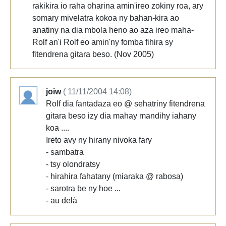
rakikira io raha oharina amin'ireo zokiny roa, ary
somary mivelatra kokoa ny bahan-kira ao
anatiny na dia mbola heno ao aza ireo maha-
Rolf an'i Rolf eo amin'ny fomba fihira sy
fitendrena gitara beso. (Nov 2005)
joiw
( 11/11/2004 14:08)
Rolf dia fantadaza eo @ sehatriny fitendrena
gitara beso izy dia mahay mandihy iahany
koa ....
Ireto avy ny hirany nivoka fary
- sambatra
- tsy olondratsy
- hirahira fahatany (miaraka @ rabosa)
- sarotra be ny hoe ...
- au delà