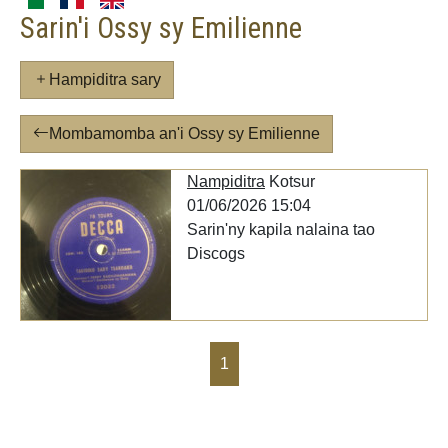
Sarin'i Ossy sy Emilienne
Hampiditra sary
Mombamomba an'i Ossy sy Emilienne
Nampiditra
Kotsur
01/06/2026 15:04
Sarin'ny kapila nalaina tao
Discogs
1