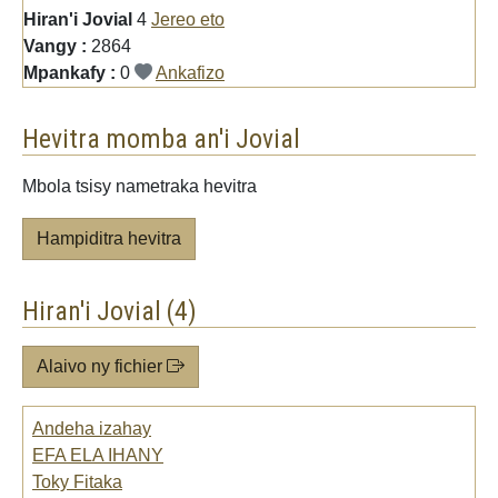
Hiran'i Jovial
4
Jereo eto
Vangy :
2864
Mpankafy :
0
Ankafizo
Hevitra momba an'i Jovial
Mbola tsisy nametraka hevitra
Hampiditra hevitra
Hiran'i Jovial (4)
Alaivo ny fichier
Andeha izahay
EFA ELA IHANY
Toky Fitaka