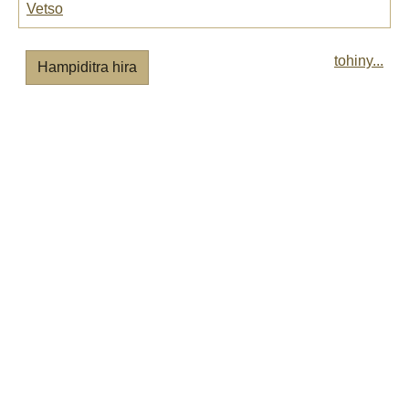
Vetso
tohiny...
Hampiditra hira