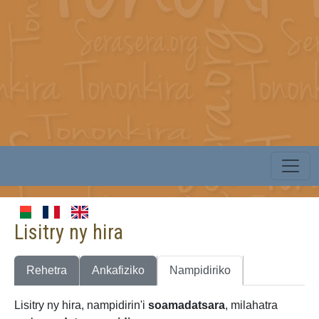
Lisitry ny hira
Rehetra
Ankafiziko
Nampidiriko
Lisitry ny hira, nampidirin'i
soamadatsara
, milahatra