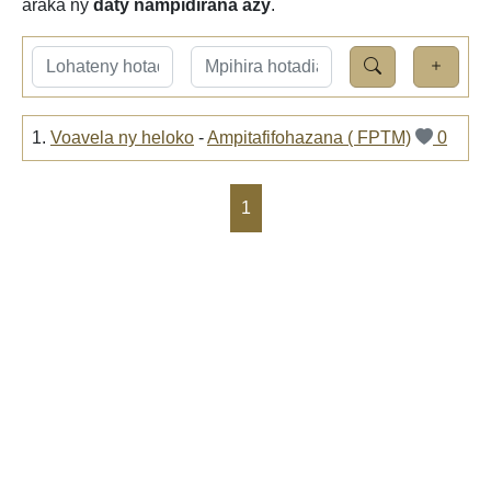
araka ny
daty nampidirana azy
.
1.
Voavela ny heloko
-
Ampitafifohazana ( FPTM)
0
1