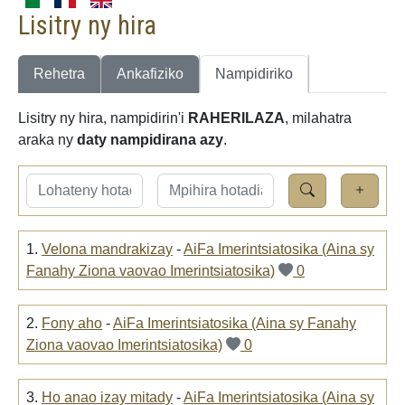
Lisitry ny hira
Rehetra
Ankafiziko
Nampidiriko
Lisitry ny hira, nampidirin'i
RAHERILAZA
, milahatra
araka ny
daty nampidirana azy
.
1.
Velona mandrakizay
-
AiFa Imerintsiatosika (Aina sy
Fanahy Ziona vaovao Imerintsiatosika)
0
2.
Fony aho
-
AiFa Imerintsiatosika (Aina sy Fanahy
Ziona vaovao Imerintsiatosika)
0
3.
Ho anao izay mitady
-
AiFa Imerintsiatosika (Aina sy