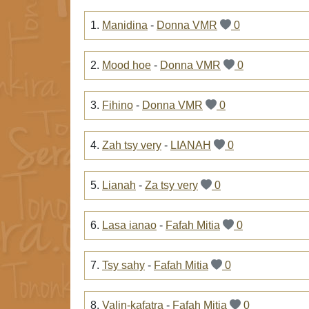
1.
Manidina
-
Donna VMR
0
2.
Mood hoe
-
Donna VMR
0
3.
Fihino
-
Donna VMR
0
4.
Zah tsy very
-
LIANAH
0
5.
Lianah
-
Za tsy very
0
6.
Lasa ianao
-
Fafah Mitia
0
7.
Tsy sahy
-
Fafah Mitia
0
8.
Valin-kafatra
-
Fafah Mitia
0