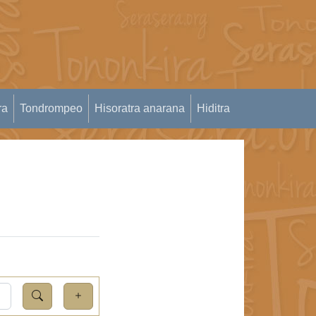
ra
Tondrompeo
Hisoratra anarana
Hiditra