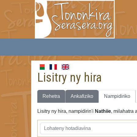
Lisitry ny hira
Rehetra
Ankafiziko
Nampidiriko
Lisitry ny hira, nampidirin'i
Nathiie
, milahatra