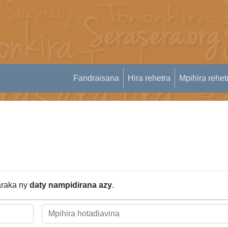
Fandraisana
Hira rehetra
Mpihira rehet
 araka ny
daty nampidirana azy
.