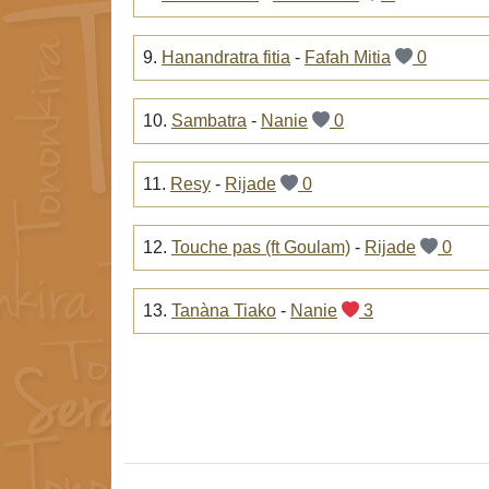
9.
Hanandratra fitia
-
Fafah Mitia
0
10.
Sambatra
-
Nanie
0
11.
Resy
-
Rijade
0
12.
Touche pas (ft Goulam)
-
Rijade
0
13.
Tanàna Tiako
-
Nanie
3