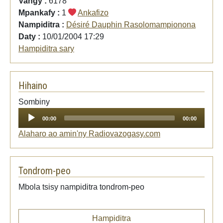
Vangy :
6178
Mpankafy :
1
Ankafizo
Nampiditra :
Désiré Dauphin Rasolomampionona
Daty :
10/01/2004 17:29
Hampiditra sary
Hihaino
Audio
Sombiny
Player
00:00
00:00
Alaharo ao amin'ny Radiovazogasy.com
Tondrom-peo
Mbola tsisy nampiditra tondrom-peo
Hampiditra