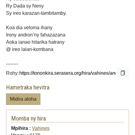
Ry Dada sy Neny
Sy ireo karazan-tambitamby.
Koa dia veloma ihany
Irony andron’ny fahazazana
Aoka ianao hitarika hatrany
@
ireo lalan-kombana
--------
Rohy:
Hametraka hevitra
Midira aloha
Momba ny hira
Mpihira :
Vahines