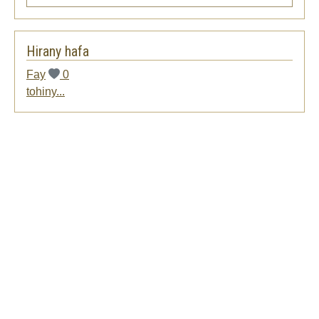
Hirany hafa
Fay
0
tohiny...