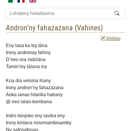
Andron'ny fahazazana (
Vahines
)
Ahitsio
Eny lasa ka tsy tàna
Irony andronay fahiny
D’ireo ora nidolàna
Tamin’iny làlana iny
Koa dia veloma
ihany
Irony andron’ny
fahazazana
Aoka ianao hitarika
hatrany
@ ireo lalan-kombana
Indro tsinjoko eny lavitra eny
Irony kintana misomambisamby
Ny safosafonao