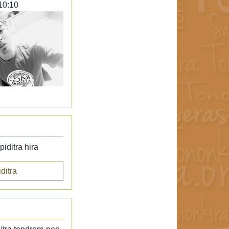
10:10
iditra hira
ditra