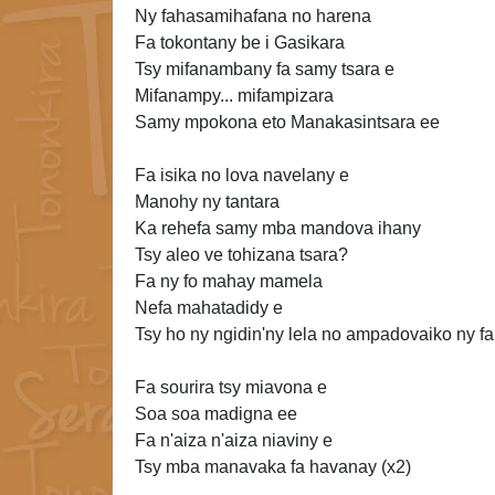
Ny fahasamihafana no harena
Fa tokontany be i Gasikara
Tsy mifanambany fa samy tsara e
Mifanampy... mifampizara
Samy mpokona eto Manakasintsara ee
Fa isika no lova navelany e
Manohy ny tantara
Ka rehefa samy mba mandova ihany
Tsy aleo ve tohizana tsara?
Fa ny fo mahay
mamela
Nefa mahatadidy e
Tsy ho ny ngidin'ny lela no ampadovaiko ny 
Fa
sourira tsy miavona e
Soa soa madigna ee
Fa n'aiza n'aiza niaviny e
Tsy mba manavaka fa havanay (x2)