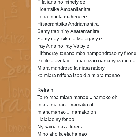
Fifaliana no mihely ee
Hoantsika Ambanilanitra
Tena mbola mahery ee
Hisaorantsika Andriamanitra
Samy tratrin'ny
Asaramanitra
Samy iray tsika fa Malagasy e
Iray Aina no iray Vatsy e
Hifandray tanana mba hampandroso ny firenena
Politika avelao... ianao izao namany izaho n
Miara
mandroso fa niara natory
ka miara mifoha izao dia miara manao
Refrain
Tairo mba miara manao... namako oh
miara manao... namako oh
miara manao ... namako oh
Halalao ny fonao
Ny sainao aza terena
Mino aho fa efa hainao