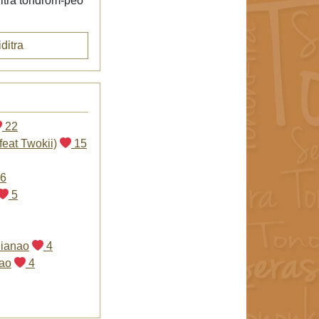
itra tondrom-peo
ditra
22
eat Twokii)
15
6
5
 ianao
4
nao
4