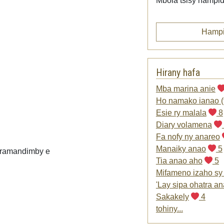
Mbola tsisy nampid
Hampi
Hirany hafa
Mba marina anie
Ho namako ianao (f
Esie ry malala
8
Diary volamena
Fa nofy ny anareo
Manaiky anao
5
faramandimby e
Tia anao aho
5
Mifameno izaho sy
'Lay sipa ohatra a
Sakakely
4
tohiny...