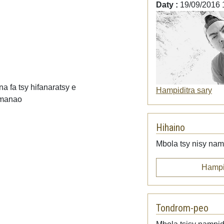
Daty :
19/09/2016 
 fa tsy hifanaratsy e
Hampiditra sary
amanao
Hihaino
Mbola tsy nisy namp
Hampi
Tondrom-peo