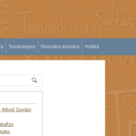
ra
Tondrompeo
Hisoratra anarana
Hiditra
 (Misié Sayda)
kafizo
amako