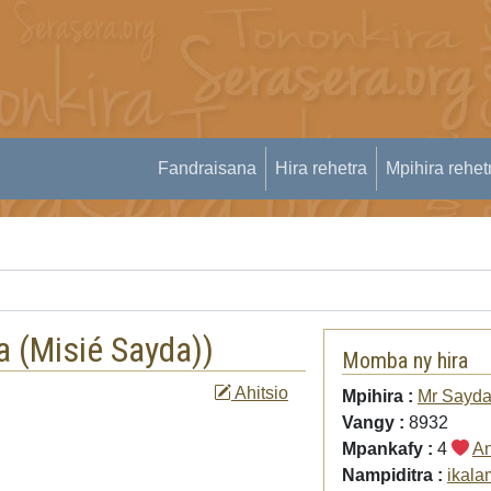
Fandraisana
Hira rehetra
Mpihira rehet
a (Misié Sayda)
)
Momba ny hira
Ahitsio
Mpihira :
Mr Sayda
Vangy :
8932
Mpankafy :
4
An
Nampiditra :
ikal