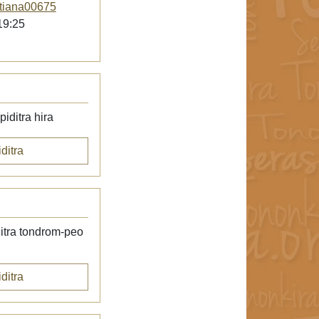
tiana00675
19:25
iditra hira
ditra
itra tondrom-peo
ditra