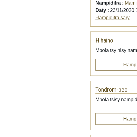
Nampiditra :
Mami
Daty :
23/11/2020 
Hampiditra sary
Hihaino
Mbola tsy nisy namp
Hampi
Tondrom-peo
Mbola tsisy nampid
Hampi