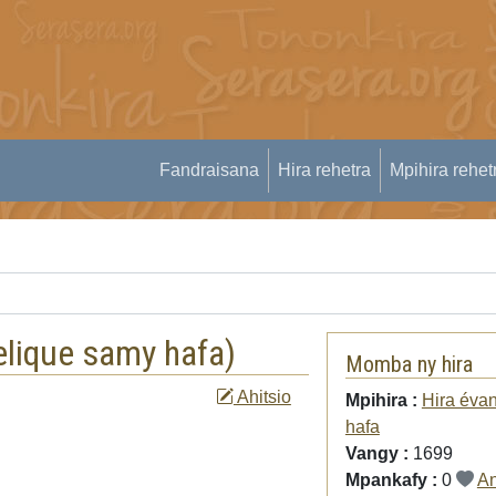
Fandraisana
Hira rehetra
Mpihira rehet
elique samy hafa
)
Momba ny hira
Ahitsio
Mpihira :
Hira éva
hafa
Vangy :
1699
Mpankafy :
0
An