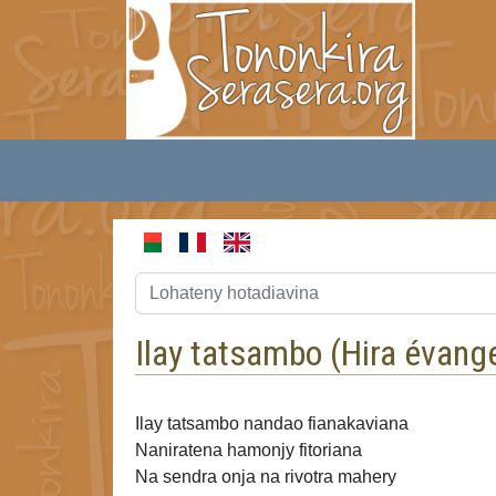
Ilay tatsambo (
Hira évang
Ilay tatsambo nandao fianakaviana
Naniratena hamonjy fitoriana
Na sendra onja na rivotra mahery