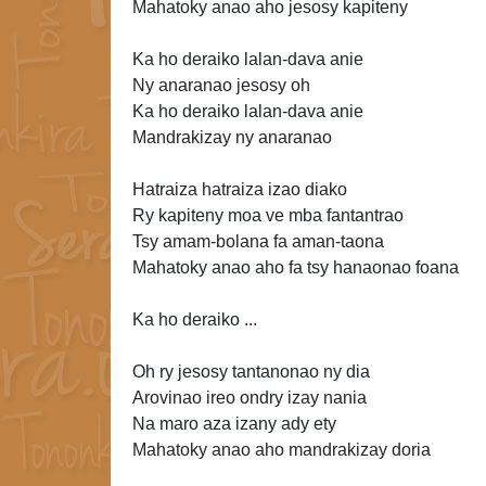
Mahatoky anao aho jesosy kapiteny
Ka ho
deraiko lalan-dava anie
Ny anaranao jesosy oh
Ka ho
deraiko lalan-dava anie
Mandrakizay ny anaranao
Hatraiza hatraiza izao diako
Ry kapiteny moa ve mba fantantrao
Tsy amam-bolana fa aman-taona
Mahatoky anao aho fa tsy hanaonao foana
Ka ho deraiko ...
Oh ry jesosy tantanonao ny dia
Arovinao
ireo ondry izay
nania
Na maro aza izany ady ety
Mahatoky anao aho mandrakizay doria