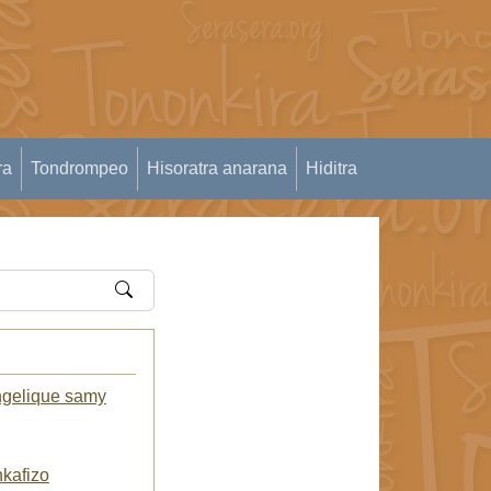
ra
Tondrompeo
Hisoratra anarana
Hiditra
ngelique samy
kafizo