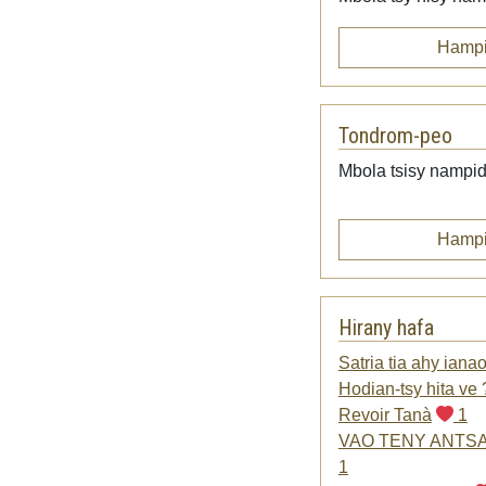
Hampi
Tondrom-peo
Mbola tsisy nampid
Hampi
Hirany hafa
Satria tia ahy iana
Hodian-tsy hita ve 
Revoir Tanà
1
VAO TENY ANTS
1