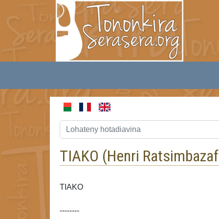
TIAKO (
Henri Ratsimbazaf
TIAKO
--------