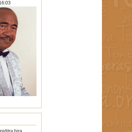
16:03
iditra hira