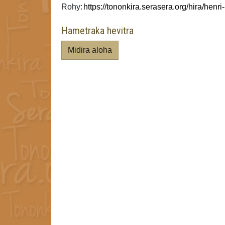
Rohy:
Hametraka hevitra
Midira aloha