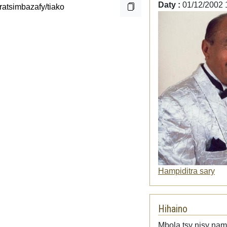
Daty :
01/12/2002 
Hampiditra sary
Hihaino
Mbola tsy nisy namp