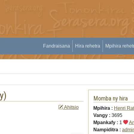
Fandraisana
Hira rehetra
Mpihira rehet
y
)
Momba ny hira
Ahitsio
Mpihira :
Henri Ra
Vangy :
3695
Mpankafy :
1
An
Nampiditra :
admi