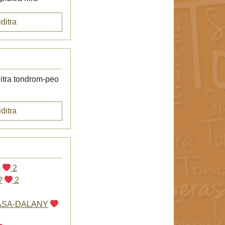
ditra
itra tondrom-peo
ditra
o
2
?
2
ASA-DALANY