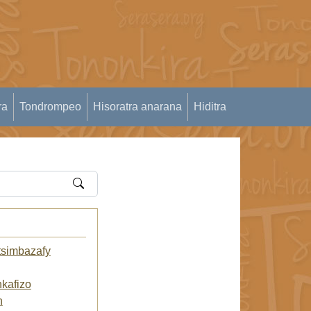
ra
Tondrompeo
Hisoratra anarana
Hiditra
tsimbazafy
kafizo
n