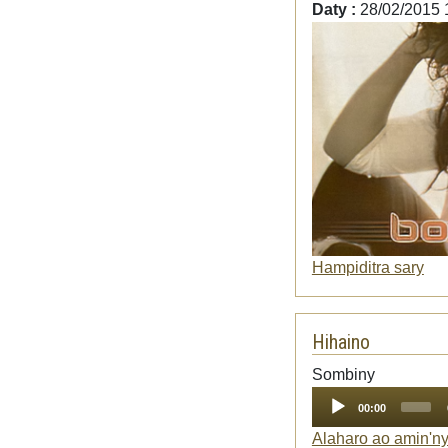
Daty :
28/02/2015 
Hampiditra sary
Hihaino
Audio
Sombiny
Player
00:00
Alaharo ao amin'n