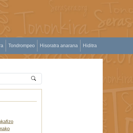
ra
Tondrompeo
Hisoratra anarana
Hiditra
kafizo
amako