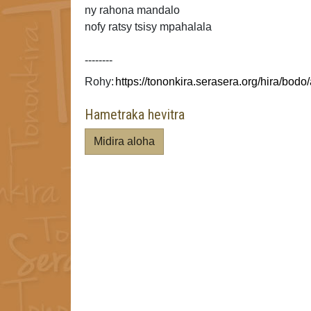
ny rahona mandalo
nofy ratsy tsisy mpahalala
--------
Rohy:
Hametraka hevitra
Midira aloha