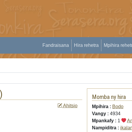
Fandraisana
Hira rehetra
Mpihira rehet
)
Momba ny hira
Ahitsio
Mpihira :
Bodo
Vangy :
4934
Mpankafy :
1
An
Nampiditra :
ikal