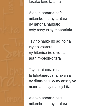
lasako feno taraina
Ataoko ahoana nefa
mitamberina
ny tantara
ny rahona nandalo
nofy ratsy tsisy mpahalala
Tsy ho haiko ho adinoina
tsy ho voarara
ny hitanisa ireto
voina
arahim-peon-gitara
Tsy maninona moa
fa fahatsiarovana
no sisa
ny diam-patsiky ny omaly ve
manolatra izy dia tsy hita
Ataoko ahoana nefa
mitamberina ny tantara