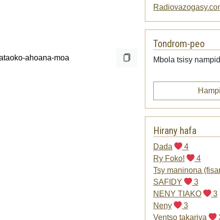
Radiovazogasy.co
Tondrom-peo
Mbola tsisy nampid
Hampi
Hirany hafa
Dada
4
Ry Foko!
4
Tsy maninona (fisa
SAFIDY
3
NENY TIAKO
3
Neny
3
Ventso takariva