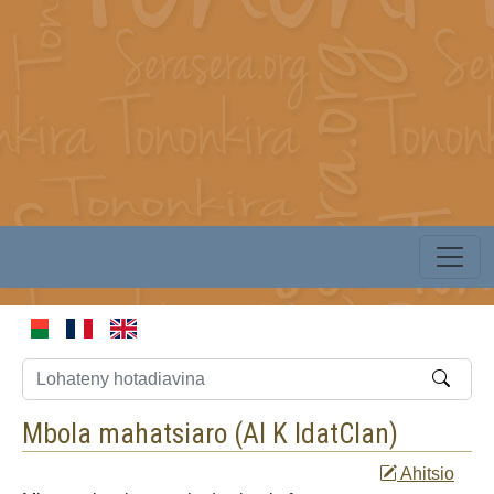
Mbola mahatsiaro (
Al K IdatClan
)
Ahitsio