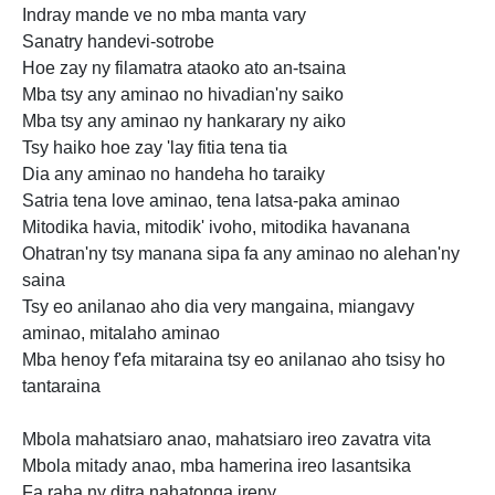
Indray mande ve no mba manta vary
Sanatry handevi-sotrobe
Hoe zay ny filamatra ataoko ato an-tsaina
Mba tsy any aminao no hivadian'ny saiko
Mba tsy any aminao ny hankarary ny aiko
Tsy haiko hoe zay 'lay fitia tena tia
Dia any aminao no handeha ho taraiky
Satria tena love aminao, tena latsa-paka aminao
Mitodika havia, mitodik' ivoho, mitodika havanana
Ohatran'ny tsy manana sipa fa any aminao no alehan'ny
saina
Tsy eo anilanao aho dia very mangaina, miangavy
aminao, mitalaho aminao
Mba henoy f'efa mitaraina tsy eo anilanao aho tsisy ho
tantaraina
Mbola mahatsiaro anao, mahatsiaro ireo zavatra vita
Mbola mitady anao, mba hamerina ireo lasantsika
Fa raha ny ditra
nahatonga ireny