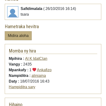
Safidimalala
( 26/10/2016 16:14)
tsara
Hametraka hevitra
Midira aloha
Momba ny hira
Mpihira :
Al K IdatClan
Vangy :
2435
Mpankafy :
1
Ankafizo
Nampiditra :
aliniaina
Daty :
18/07/2016 16:43
Hampiditra sary
Hihaino