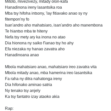
Mitoto, mivezivezy, mitady olon-kafa
Hanadinona ireny lasantsika roa
Mba tsy hifoha intsony, 'lay fitiavako anao sy ny
fitempon'ny fo
Isan'andro aho mahatsiaro, isan'andro aho manembona
Te hiantso mba te hiteny
Nefa tsy mety
ary ka inona no atao
Dia hionona ny saiko f'ianao tsy ho ahy
Efa niezaka ny hanao zavatra aho
Hanadinoana anao
Mbola mahatsiaro anao, mahatsiaro ireo zavatra vita
Mbola mitady anao, mba hamerina ireo lasantsika
Fa raha ny ditra nahatonga ireny
Dia hifonako aminao satria
Ny tenako tsy anjely
Ka tsy fantatro izay ataoko akia
Rap: