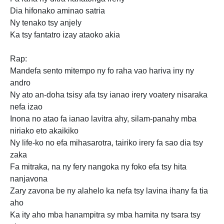
Dia hifonako aminao satria
Ny tenako tsy anjely
Ka tsy fantatro izay ataoko akia
Rap:
Mandefa sento mitempo ny fo raha vao hariva iny ny
andro
Ny ato an-doha tsisy afa tsy ianao irery voatery nisaraka
nefa izao
Inona no atao fa ianao lavitra ahy, silam-panahy mba
niriako eto akaikiko
Ny life-ko no efa mihasarotra, tairiko irery fa sao dia tsy
zaka
Fa mitraka, na ny fery nangoka ny foko efa tsy hita
nanjavona
Zary zavona be ny alahelo ka nefa tsy lavina ihany fa tia
aho
Ka ity aho mba hanampitra
sy mba hamita ny tsara tsy