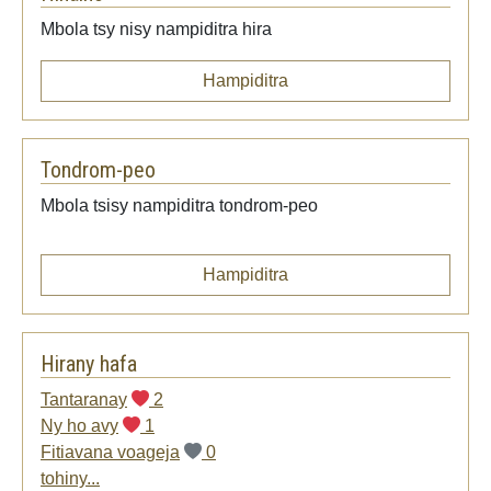
Mbola tsy nisy nampiditra hira
Hampiditra
Tondrom-peo
Mbola tsisy nampiditra tondrom-peo
Hampiditra
Hirany hafa
Tantaranay
2
Ny ho avy
1
Fitiavana voageja
0
tohiny...