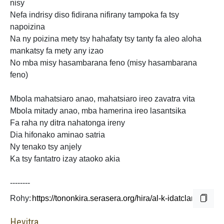
nisy
Nefa indrisy diso fidirana nifirany tampoka fa tsy
napoizina
Na ny poizina mety tsy hahafaty tsy tanty fa aleo aloha
mankatsy fa mety any izao
No mba misy hasambarana feno (misy hasambarana
feno)
Mbola mahatsiaro anao, mahatsiaro ireo zavatra vita
Mbola mitady anao, mba hamerina ireo lasantsika
Fa raha ny ditra nahatonga ireny
Dia hifonako aminao satria
Ny tenako tsy anjely
Ka tsy fantatro izay ataoko
akia
--------
Rohy:
Hevitra