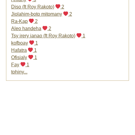
Diso (ft Roy Rakoto)
2
Jiolahim-boto mitomany
2
Ra-Kap
2
Aleo handeha
2
Tsy irery ianao (ft Roy Rakoto)
1
kofboay
1
Hafatra
1
Ofisialy
1
Fay
1
tohiny...