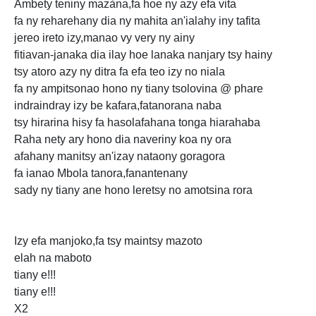
Ambety teniny mazàna,fa hoe ny azy efa vita
fa ny reharehany dia ny mahita an'ialahy iny tafita
jereo ireto izy,manao vy very ny ainy
fitiavan-janaka dia ilay hoe lanaka nanjary tsy hainy
tsy atoro azy ny ditra fa efa teo izy no niala
fa ny ampitsonao hono ny tiany tsolovina @
phare
indraindray izy be kafara,fatanorana naba
tsy hirarina hisy fa hasolafahana tonga hiarahaba
Raha nety ary hono dia naveriny koa ny ora
afahany manitsy an'izay nataony goragora
fa ianao Mbola tanora,fanantenany
sady ny tiany ane hono leretsy no amotsina rora
Izy efa manjoko,fa tsy maintsy mazoto
elah na maboto
tiany e!!!
tiany e!!!
X2