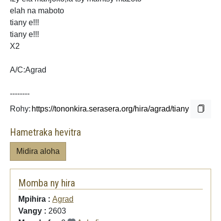
elah na maboto
tiany e!!!
tiany e!!!
X2
A/C:Agrad
--------
Rohy:
Hametraka hevitra
Midira aloha
Momba ny hira
Mpihira :
Agrad
Vangy :
2603