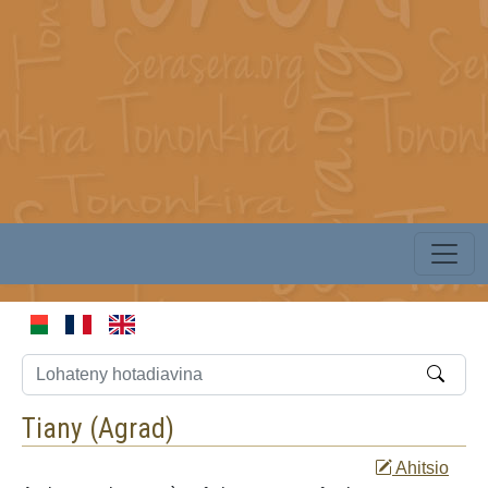
Tiany (
Agrad
)
Ahitsio