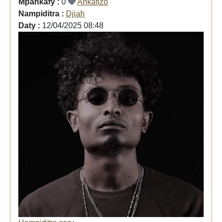
Mpankafy :
0
Ankafizo
Nampiditra :
Djiah
Daty :
12/04/2025 08:48