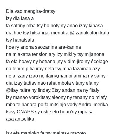
Dia vao mangira-dratsy
izy dia lasa a
fa satriny mba tsy ho nofy ny anao izay kinasa
dia hoe tsy hitsanga- menatra @ zanak'olon-kafa
tsy hanatsafa
hoe ry anona saozanina ara-kanina
na miakatra tension ary izy mikiry tsy mijanona
fa efa hoavy ny hotrana ,ny vidim-jiro ny écolage
na tenim-pitia iray nefa tsy mba lazainao azy
nefa izany izao no ilainy,mampilamina ny sainy
dia
izay tadiavinao raha mbola vitany efainy
@ilay raitra ny finday,Etsy andanina ny fitafy
izy manao vorokitsay,aleony ny tenany no miafy
mba te hanara-po fa mitsinjo vody Andro merika
tsisy CNAPS sy ostie eto hoan'ny mpiasa
asa antselika
Izy
efa manjoko,fa tsy maintsy mazoto