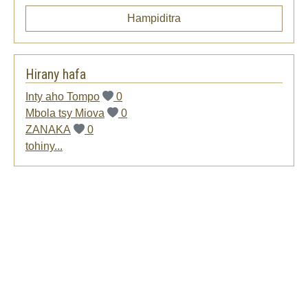
Hampiditra
Hirany hafa
Inty aho Tompo
0
Mbola tsy Miova
0
ZANAKA
0
tohiny...