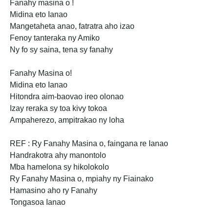
Fanahy masina o !
Midina eto Ianao
Mangetaheta anao, fatratra aho izao
Fenoy tanteraka ny Amiko
Ny fo
sy saina, tena sy fanahy
Fanahy Masina o!
Midina
eto Ianao
Hitondra aim-baovao
ireo olonao
Izay reraka sy toa kivy tokoa
Ampaherezo, ampitrakao ny loha
REF : Ry Fanahy Masina o, faingana re Ianao
Handrakotra ahy manontolo
Mba hamelona sy hikolokolo
Ry Fanahy Masina
o, mpiahy ny Fiainako
Hamasino aho ry Fanahy
Tongasoa Ianao