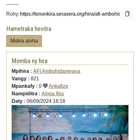
--------
Rohy:
Hametraka hevitra
Midira aloha
Momba ny hira
Mpihira :
AFI Ambohidanerana
Vangy :
821
Mpankafy :
0
Ankafizo
Nampiditra :
Ainga fitia
Daty :
06/09/2024 16:16