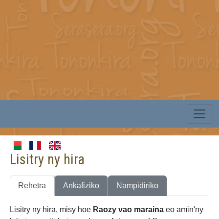
Lisitry ny hira
Rehetra
Ankafiziko
Nampidiriko
Lisitry ny hira, misy hoe
Raozy vao maraina
eo amin'ny