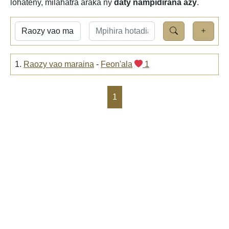
lohateny, milahatra araka ny
daty nampidirana azy
.
1.
Raozy vao maraina
-
Feon'ala
1
1