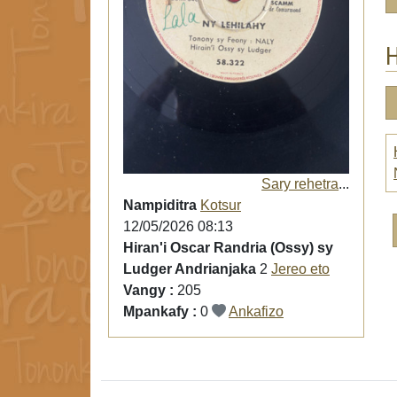
H
Sary rehetra
...
Nampiditra
Kotsur
12/05/2026 08:13
Hiran'i Oscar Randria (Ossy) sy
Ludger Andrianjaka
2
Jereo eto
Vangy :
205
Mpankafy :
0
Ankafizo