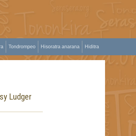
ra
Tondrompeo
Hisoratra anarana
Hiditra
 sy Ludger