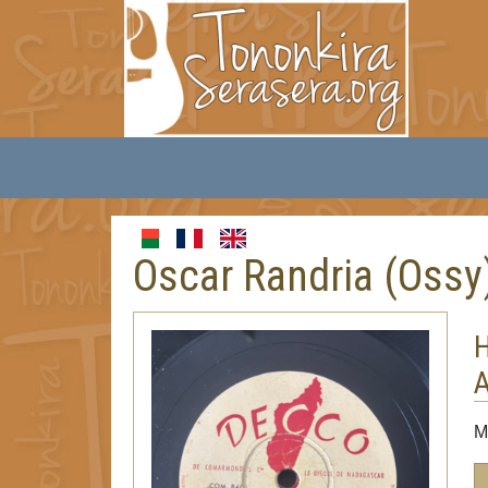
Oscar Randria (Ossy
H
A
M