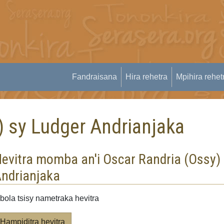
Fandraisana
Hira rehetra
Mpihira rehet
) sy Ludger Andrianjaka
evitra momba an'i Oscar Randria (Ossy)
ndrianjaka
bola tsisy nametraka hevitra
Hampiditra hevitra