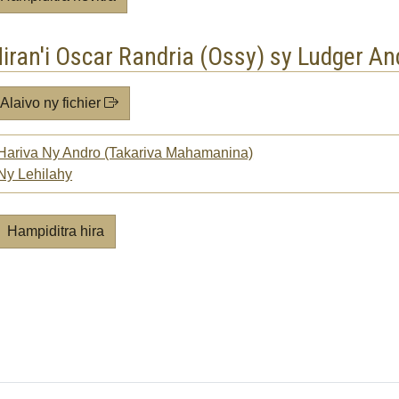
iran'i Oscar Randria (Ossy) sy Ludger An
Alaivo ny fichier
Hariva Ny Andro (Takariva Mahamanina)
Ny Lehilahy
Hampiditra hira