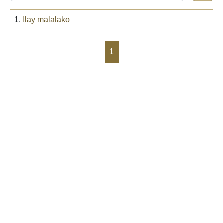
1.
Ilay malalako
1