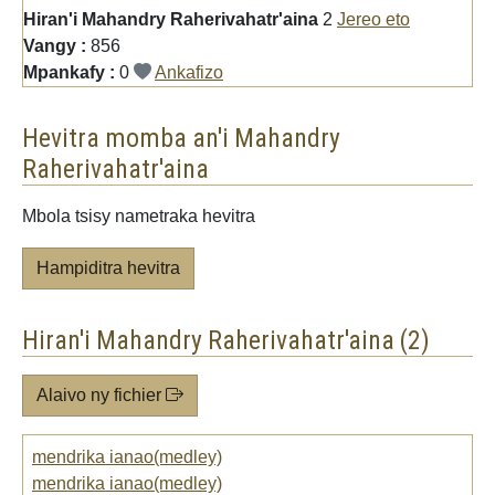
Hiran'i Mahandry Raherivahatr'aina
2
Jereo eto
Vangy :
856
Mpankafy :
0
Ankafizo
Hevitra momba an'i Mahandry
Raherivahatr'aina
Mbola tsisy nametraka hevitra
Hampiditra hevitra
Hiran'i Mahandry Raherivahatr'aina (2)
Alaivo ny fichier
mendrika ianao(medley)
mendrika ianao(medley)