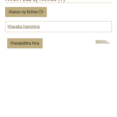
Alaivo ny fichier
Hiaraka hanorina
tohiny...
Hampiditra hira