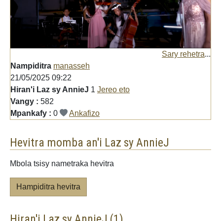
Sary rehetra
...
Nampiditra
manasseh
21/05/2025 09:22
Hiran'i Laz sy AnnieJ
1
Jereo eto
Vangy :
582
Mpankafy :
0
Ankafizo
Hevitra momba an'i Laz sy AnnieJ
Mbola tsisy nametraka hevitra
Hampiditra hevitra
Hiran'i Laz sy AnnieJ (1)